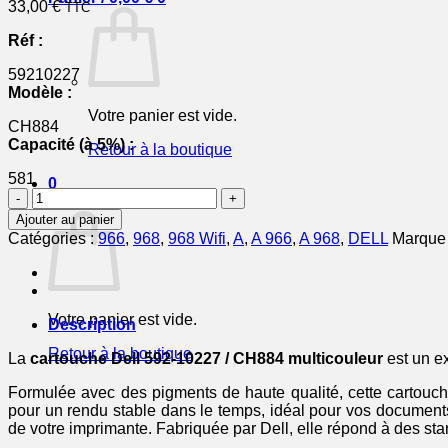
33,00
€
TTC
Réf :
59210227
Modèle :
Votre panier est vide.
CH884
Capacité (à 5%) :
Retour à la boutique
581
0
quantité
Panier
de
Ajouter au panier
59210227
Catégories :
966
,
968
,
968 Wifi
,
A
,
A 966
,
A 968
,
DELL
Marque
/
CH884
-
cartouche
Votre panier est vide.
de
Description
marque
Retour à la boutique
Dell
La
cartouche Dell 592-10227 / CH884 multicouleur
est un ex
-
Formulée avec des pigments de haute qualité, cette cartouch
multicouleur
pour un rendu stable dans le temps, idéal pour vos documents
de votre imprimante. Fabriquée par Dell, elle répond à des sta