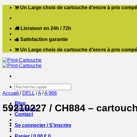
Passer
Un Large choix de cartouche d'encre à prix compét
au
contenu
Livraison en 24h / 72h
Satisfaction garantie
Un Large choix de cartouche d'encre à prix compét
Recherche
pour :
Accueil
/
DELL
/
A
/
A 966
Blog
59210227 / CH884 – cartouch
Boutique
Contact
Se connecter / S’inscrire
Panier /
0,00
€
0