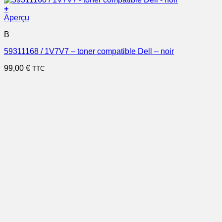
+
Aperçu
B
59311168 / 1V7V7 – toner compatible Dell – noir
99,00
€
TTC