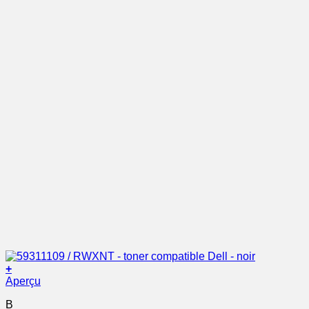
+
Aperçu
B