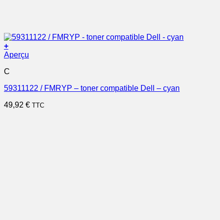
+
Aperçu
C
59311122 / FMRYP – toner compatible Dell – cyan
49,92
€
TTC