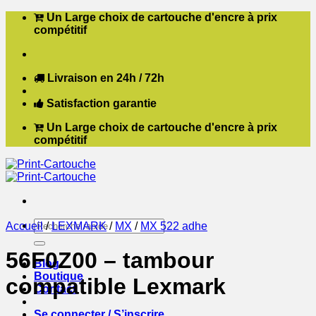
Passer
Un Large choix de cartouche d'encre à prix
au
compétitif
contenu
Livraison en 24h / 72h
Satisfaction garantie
Un Large choix de cartouche d'encre à prix
compétitif
Recherche
Accueil
/
LEXMARK
/
MX
/
MX 522 adhe
pour :
56F0Z00 – tambour
Blog
Boutique
compatible Lexmark
Contact
Se connecter / S’inscrire