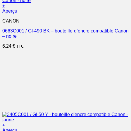
+
Aperçu
CANON
0663C001 / GI-490 BK – bouteille d’encre compatible Canon
– noire
6,24
€
TTC
+
Aperçu