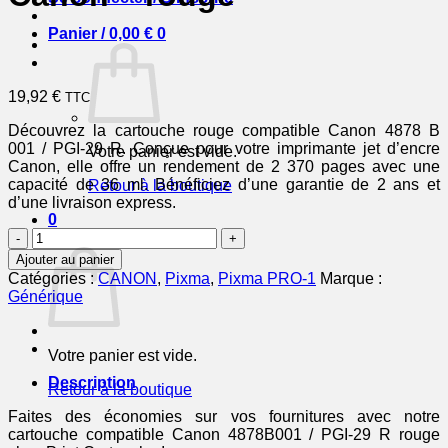
Panier /
0,00
€
0
19,92
€
TTC
Découvrez la cartouche rouge compatible Canon 4878 B
001 / PGI-29 R. Conçue pour votre imprimante jet d’encre
Votre panier est vide.
Canon, elle offre un rendement de 2 370 pages avec une
capacité de 36 ml. Bénéficiez d’une garantie de 2 ans et
Retour à la boutique
d’une livraison express.
0
quantité
Panier
de
Ajouter au panier
4878B001
Catégories :
CANON
,
Pixma
,
Pixma PRO-1
Marque :
/
Générique
PGI-
29
R
Votre panier est vide.
-
cartouche
Description
Retour à la boutique
compatible
Canon
Faites des économies sur vos fournitures avec notre
-
cartouche compatible Canon 4878B001 / PGI-29 R rouge