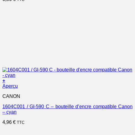
+
Aperçu
CANON
1604C001 / GI-590 C – bouteille d’encre compatible Canon
– cyan
4,96
€
TTC