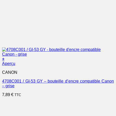
+
Aperçu
CANON
4708C001 / GI-53 GY – bouteille d’encre compatible Canon
– grise
7,89
€
TTC