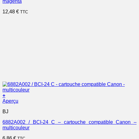
magenta
12,48
€
TTC
+
Aperçu
BJ
6882A002 / BCI-24 C – cartouche compatible Canon –
multicouleur
6,86
€
TTC