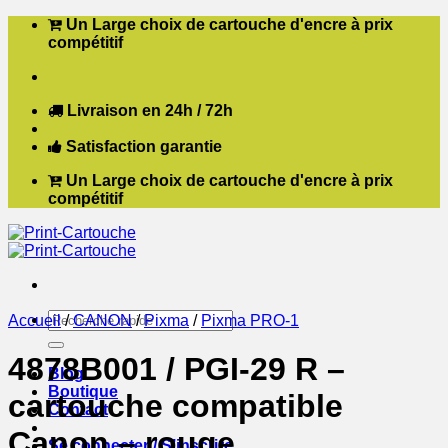
Passer
Un Large choix de cartouche d'encre à prix
au
compétitif
contenu
Livraison en 24h / 72h
Satisfaction garantie
Un Large choix de cartouche d'encre à prix
compétitif
Recherche
Accueil
/
CANON
/
Pixma
/
Pixma PRO-1
pour :
4878B001 / PGI-29 R –
Blog
Boutique
cartouche compatible
Contact
Canon – rouge
Se connecter / S’inscrire