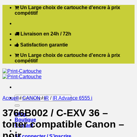
Passer
Un Large choix de cartouche d'encre à prix
au
compétitif
contenu
Livraison en 24h / 72h
Satisfaction garantie
Un Large choix de cartouche d'encre à prix
compétitif
Recherche
Accueil
/
CANON
/
IR
/
IR Advance 6555 i
pour :
3766B002 / C-EXV 36 –
Blog
Boutique
toner compatible Canon –
Contact
noir
Se connecter / S’inscrire