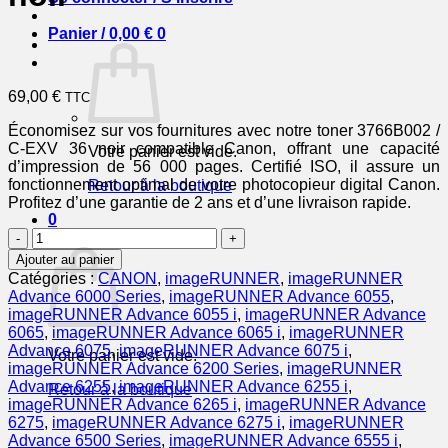
Panier /
0,00
€
0
69,00
€
TTC
Économisez sur vos fournitures avec notre toner 3766B002 /
C-EXV 36 noir compatible Canon, offrant une capacité
Votre panier est vide.
d’impression de 56 000 pages. Certifié ISO, il assure un
fonctionnement optimal de votre photocopieur digital Canon.
Retour à la boutique
Profitez d’une garantie de 2 ans et d’une livraison rapide.
0
quantité
Panier
de
Ajouter au panier
3766B002
Catégories :
CANON
,
imageRUNNER
,
imageRUNNER
/
Advance 6000 Series
,
imageRUNNER Advance 6055
,
C-
imageRUNNER Advance 6055 i
,
imageRUNNER Advance
EXV
6065
,
imageRUNNER Advance 6065 i
,
imageRUNNER
36
Advance 6075
,
imageRUNNER Advance 6075 i
,
Votre panier est vide.
-
imageRUNNER Advance 6200 Series
,
imageRUNNER
toner
Advance 6255
,
imageRUNNER Advance 6255 i
,
Retour à la boutique
compatible
imageRUNNER Advance 6265 i
,
imageRUNNER Advance
Canon
6275
,
imageRUNNER Advance 6275 i
,
imageRUNNER
-
Advance 6500 Series
,
imageRUNNER Advance 6555 i
,