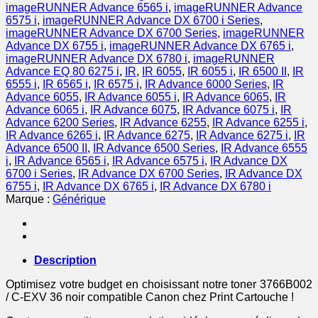
noir
imageRUNNER Advance 6565 i
,
imageRUNNER Advance
6575 i
,
imageRUNNER Advance DX 6700 i Series
,
imageRUNNER Advance DX 6700 Series
,
imageRUNNER
Advance DX 6755 i
,
imageRUNNER Advance DX 6765 i
,
imageRUNNER Advance DX 6780 i
,
imageRUNNER
Advance EQ 80 6275 i
,
IR
,
IR 6055
,
IR 6055 i
,
IR 6500 II
,
IR
6555 i
,
IR 6565 i
,
IR 6575 i
,
IR Advance 6000 Series
,
IR
Advance 6055
,
IR Advance 6055 i
,
IR Advance 6065
,
IR
Advance 6065 i
,
IR Advance 6075
,
IR Advance 6075 i
,
IR
Advance 6200 Series
,
IR Advance 6255
,
IR Advance 6255 i
,
IR Advance 6265 i
,
IR Advance 6275
,
IR Advance 6275 i
,
IR
Advance 6500 II
,
IR Advance 6500 Series
,
IR Advance 6555
i
,
IR Advance 6565 i
,
IR Advance 6575 i
,
IR Advance DX
6700 i Series
,
IR Advance DX 6700 Series
,
IR Advance DX
6755 i
,
IR Advance DX 6765 i
,
IR Advance DX 6780 i
Marque :
Générique
Description
Optimisez votre budget en choisissant notre toner 3766B002
/ C-EXV 36 noir compatible Canon chez Print Cartouche !