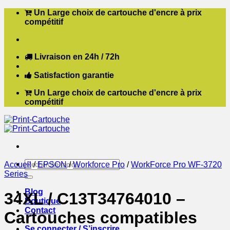
Passer
Un Large choix de cartouche d'encre à prix
au
compétitif
contenu
Livraison en 24h / 72h
Satisfaction garantie
Un Large choix de cartouche d'encre à prix
compétitif
Recherche
Accueil
/
EPSON
/
Workforce Pro
/
WorkForce Pro WF-3720
pour :
Series
Blog
34XL / C13T34764010 –
Boutique
Contact
Cartouches compatibles
Se connecter / S’inscrire