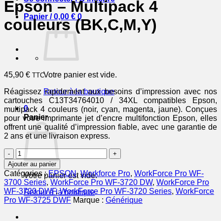
Epson – Multipack 4
Panier /
0,00
€
0
couleurs (BK,C,M,Y)
45,90
€
Votre panier est vide.
TTC
Réagissez rapidement aux besoins d’impression avec nos
Retour à la boutique
cartouches C13T34764010 / 34XL compatibles Epson,
0
multipack 4 couleurs (noir, cyan, magenta, jaune). Conçues
Panier
pour votre imprimante jet d’encre multifonction Epson, elles
offrent une qualité d’impression fiable, avec une garantie de
2 ans et une livraison express.
quantité
de
Ajouter au panier
34XL
Catégories :
EPSON
,
Workforce Pro
,
WorkForce Pro WF-
Votre panier est vide.
/
3700 Series
,
WorkForce Pro WF-3720 DW
,
WorkForce Pro
C13T34764010
WF-3720 DWF
,
WorkForce Pro WF-3720 Series
,
WorkForce
Retour à la boutique
-
Pro WF-3725 DWF
Marque :
Générique
Cartouches
compatibles