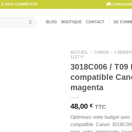
À PRIX COMPÉTITIF
LIVRAISON
BLOG
BOUTIQUE
CONTACT
SE CONNE
ACCUEIL
/
CANON
/
I-SENSY
1127 P
3018C006 / T09 
compatible Can
magenta
48,00
€
TTC
Optimisez votre budget avec
compatible Canon 3018C006
pour votre imprimante laser