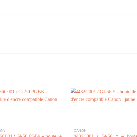
+
NON
CANON
6C001 / GI-50 PGBK – bouteille
4432C001 / GI-56 Y – boutei