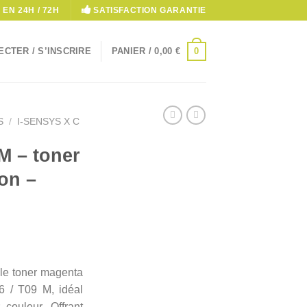
 EN 24H / 72H
SATISFACTION GARANTIE
0
CTER / S’INSCRIRE
PANIER /
0,00
€
S
/
I-SENSYS X C
M – toner
on –
 le toner magenta
 / T09 M, idéal
 couleur. Offrant