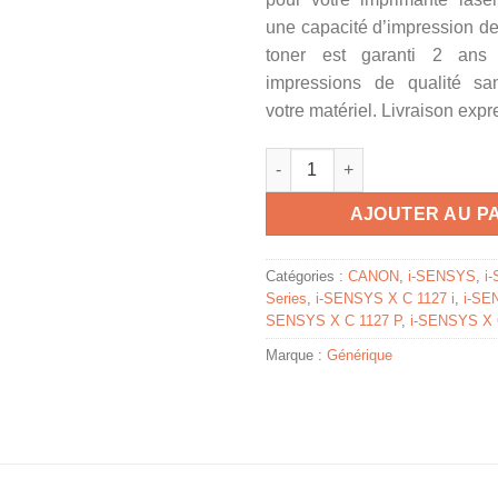
une capacité d’impression d
toner est garanti 2 ans
impressions de qualité sa
votre matériel. Livraison expr
quantité de 3018C006 / T09 M 
AJOUTER AU P
Catégories :
CANON
,
i-SENSYS
,
i
Series
,
i-SENSYS X C 1127 i
,
i-SE
SENSYS X C 1127 P
,
i-SENSYS X 
Marque :
Générique