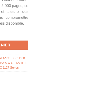
e 5 900 pages, ce
 et assure des
ns compromettre
ess disponible.
- toner compatible Canon - magenta
ANIER
-SENSYS X C 1100
NSYS X C 1127 iF
,
i-
C 1127 Series