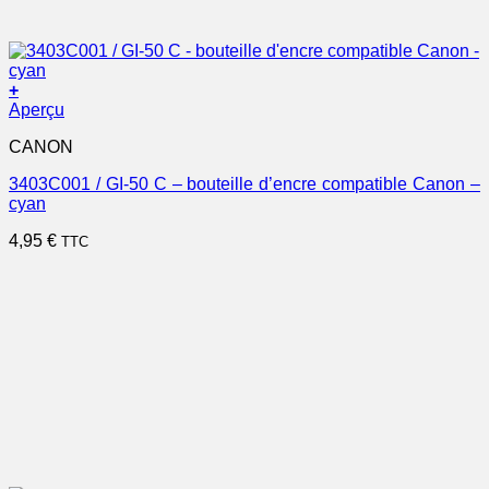
+
Aperçu
CANON
3403C001 / GI-50 C – bouteille d’encre compatible Canon –
cyan
4,95
€
TTC