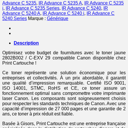
jaune
Advance C 5235
,
IR Advance C 5235 A
,
IR Advance C 5235
i
,
IR Advance C 5235 Series
,
IR Advance C 5240
,
IR
Advance C 5240 A
,
IR Advance C 5240 i
,
IR Advance C
5240 Series
Marque :
Générique
Description
Optimisez votre budget de fournitures avec le toner jaune
2802B002 / C-EXV 29 compatible Canon disponible chez
Print Cartouche !
Ce toner représente une solution économique pour les
entreprises et collectivités. À un prix abordable, il garantit
une qualité d’impression remarquable. Certifié ISO 9001,
ISO 14001, STMC, RoHS et CE, ce toner assure un
fonctionnement optimal sans compromettre votre imprimante
laser Canon. Les composants sont soigneusement choisis
pour respecter les standards techniques de Canon. Avec une
capacité d’impression de 27 000 pages et une garantie de 2
ans, ce toner à prix réduit est fiable.
Basée à Gisors, Print Cartouche est une entreprise française