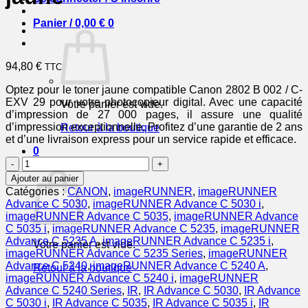
Panier /
0,00
€
0
94,80
€
TTC
Optez pour le toner jaune compatible Canon 2802 B 002 / C-
EXV 29 pour votre photocopieur digital. Avec une capacité
Votre panier est vide.
d’impression de 27 000 pages, il assure une qualité
d’impression exceptionnelle. Profitez d’une garantie de 2 ans
Retour à la boutique
et d’une livraison express pour un service rapide et efficace.
0
quantité
Panier
de
Ajouter au panier
2802B002
Catégories :
CANON
,
imageRUNNER
,
imageRUNNER
/
Advance C 5030
,
imageRUNNER Advance C 5030 i
,
C-
imageRUNNER Advance C 5035
,
imageRUNNER Advance
EXV
C 5035 i
,
imageRUNNER Advance C 5235
,
imageRUNNER
29
Advance C 5235 A
,
imageRUNNER Advance C 5235 i
,
Votre panier est vide.
-
imageRUNNER Advance C 5235 Series
,
imageRUNNER
toner
Advance C 5240
,
imageRUNNER Advance C 5240 A
,
Retour à la boutique
compatible
imageRUNNER Advance C 5240 i
,
imageRUNNER
Canon
Advance C 5240 Series
,
IR
,
IR Advance C 5030
,
IR Advance
-
C 5030 i
,
IR Advance C 5035
,
IR Advance C 5035 i
,
IR