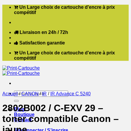
Passer
Un Large choix de cartouche d'encre à prix
au
compétitif
contenu
Livraison en 24h / 72h
Satisfaction garantie
Un Large choix de cartouche d'encre à prix
compétitif
Recherche
Accueil
/
CANON
/
IR
/
IR Advance C 5240
pour :
2802B002 / C-EXV 29 –
Blog
Boutique
toner compatible Canon –
Contact
jaune
Se connecter / S’inscrire