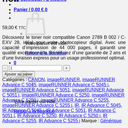
Panier /
0,00
€
0
59,00
€
TTC
Découvrez le toner noir compatible Canon 2789 B 002 / C-
EXV 28, idéal pour votre photocopieur digital. Avec une
Votre panier est vide.
capacité d’impression de 44 000 pages, il garantit une
qualité exceptionnelle. Bénéficiez d’une garantie de 2 ans et
Retour à la boutique
d’une livraison express pour un usage professionnel optimal.
0
quantité
Panier
de
Ajouter au panier
2789B002
Catégories :
CANON
,
imageRUNNER
,
imageRUNNER
/
Advance C 5045
,
imageRUNNER Advance C 5045 i
,
C-
imageRUNNER Advance C 5051
,
imageRUNNER Advance
EXV
C 5051 i
,
imageRUNNER Advance C 5250
,
imageRUNNER
28
Advance C 5250 i
,
imageRUNNER Advance C 5255
,
Votre panier est vide.
-
imageRUNNER Advance C 5255 i
,
IR
,
IR Advance C 5045
,
toner
IR Advance C 5045 i
,
IR Advance C 5051
,
IR Advance C
Retour à la boutique
compatible
5051 i
,
IR Advance C 5250
,
IR Advance C 5250 i
,
IR
Canon
Advance C 5255
,
IR Advance C 5255 i
Marque :
Générique
-