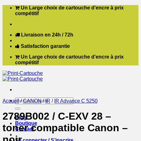
Passer
Un Large choix de cartouche d'encre à prix
au
compétitif
contenu
Livraison en 24h / 72h
Satisfaction garantie
Un Large choix de cartouche d'encre à prix
compétitif
Recherche
Accueil
/
CANON
/
IR
/
IR Advance C 5250
pour :
2789B002 / C-EXV 28 –
Blog
Boutique
toner compatible Canon –
Contact
noir
Se connecter / S’inscrire