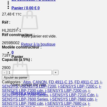
Panier /
0,00
€
0
27,48
€
TTC
Réf :
HL2025Y-1
Réf constructeur :
Votre panier est vide.
2659B002
Retour à la boutique
Modèle constructeur :
0
718Y
Panier
Capacité (à 5%) :
2900
quantité
de
Ajouter au panier
2659B002
Catégories :
Atos
,
CANON
,
FD 4911-C 15
,
FD 4911-C 15
,
i-
/
Votre panier est vide.
SENSYS
,
i-SENSYS LBP-7200
,
i-SENSYS LBP-7200 c
,
i-
718Y
SENSYS LBP-7200 cdn
,
i-SENSYS LBP-7200 cn
,
i-
Retour à la boutique
-
SENSYS LBP-7200 Series
,
i-SENSYS LBP-7210 Cdn
,
i-
toner
SENSYS LBP-7600 Series
,
i-SENSYS LBP-7660 cdn
,
i-
compatible
SENSYS LBP-7680 cdn
,
i-SENSYS LBP-7680 cx
,
i-
Canon