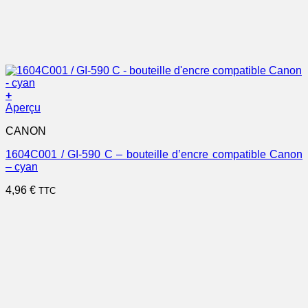
+
Aperçu
CANON
1604C001 / GI-590 C – bouteille d’encre compatible Canon
– cyan
4,96
€
TTC