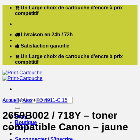
Passer
Un Large choix de cartouche d'encre à prix
au
compétitif
contenu
Livraison en 24h / 72h
Satisfaction garantie
Un Large choix de cartouche d'encre à prix
compétitif
Recherche
Accueil
/
Atos
/
FD 4911-C 15
pour :
2659B002 / 718Y – toner
Blog
Boutique
compatible Canon – jaune
Contact
Se connecter / S’inscrire