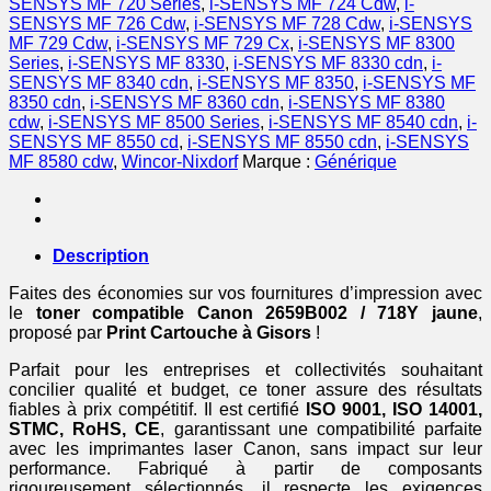
SENSYS MF 720 Series
,
i-SENSYS MF 724 Cdw
,
i-
-
SENSYS MF 726 Cdw
,
i-SENSYS MF 728 Cdw
,
i-SENSYS
jaune
MF 729 Cdw
,
i-SENSYS MF 729 Cx
,
i-SENSYS MF 8300
Series
,
i-SENSYS MF 8330
,
i-SENSYS MF 8330 cdn
,
i-
SENSYS MF 8340 cdn
,
i-SENSYS MF 8350
,
i-SENSYS MF
8350 cdn
,
i-SENSYS MF 8360 cdn
,
i-SENSYS MF 8380
cdw
,
i-SENSYS MF 8500 Series
,
i-SENSYS MF 8540 cdn
,
i-
SENSYS MF 8550 cd
,
i-SENSYS MF 8550 cdn
,
i-SENSYS
MF 8580 cdw
,
Wincor-Nixdorf
Marque :
Générique
Description
Faites des économies sur vos fournitures d’impression avec
le
toner compatible Canon 2659B002 / 718Y jaune
,
proposé par
Print Cartouche à Gisors
!
Parfait pour les entreprises et collectivités souhaitant
concilier qualité et budget, ce toner assure des résultats
fiables à prix compétitif. Il est certifié
ISO 9001, ISO 14001,
STMC, RoHS, CE
, garantissant une compatibilité parfaite
avec les imprimantes laser Canon, sans impact sur leur
performance. Fabriqué à partir de composants
rigoureusement sélectionnés, il respecte les exigences