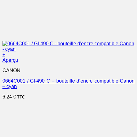
+
Aperçu
CANON
0664C001 / GI-490 C – bouteille d’encre compatible Canon
– cyan
6,24
€
TTC