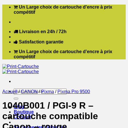
Passer
Un Large choix de cartouche d'encre à prix
au
compétitif
contenu
Livraison en 24h / 72h
Satisfaction garantie
Un Large choix de cartouche d'encre à prix
compétitif
Recherche
Accueil
/
CANON
/
Pixma
/
Pixma Pro 9500
pour :
1040B001 / PGI-9 R –
Blog
Boutique
cartouche compatible
Contact
Canon – rouge
Se connecter / S’inscrire