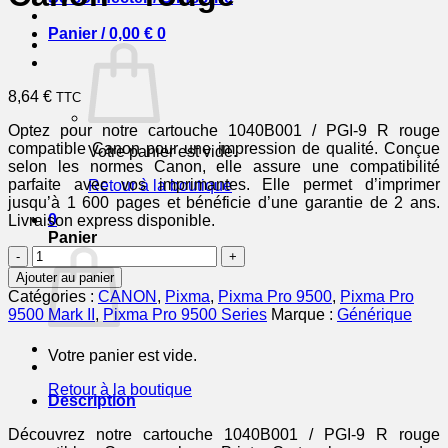
Panier /
0,00
€
0
8,64
€
TTC
Optez pour notre cartouche 1040B001 / PGI-9 R rouge
compatible Canon pour une impression de qualité. Conçue
Votre panier est vide.
selon les normes Canon, elle assure une compatibilité
parfaite avec vos imprimantes. Elle permet d’imprimer
Retour à la boutique
jusqu’à 1 600 pages et bénéficie d’une garantie de 2 ans.
0
Livraison express disponible.
Panier
quantité
de
Ajouter au panier
1040B001
Catégories :
CANON
,
Pixma
,
Pixma Pro 9500
,
Pixma Pro
/
9500 Mark II
,
Pixma Pro 9500 Series
Marque :
Générique
PGI-
9
Votre panier est vide.
R
-
Retour à la boutique
cartouche
Description
compatible
Canon
Découvrez notre cartouche 1040B001 / PGI-9 R rouge