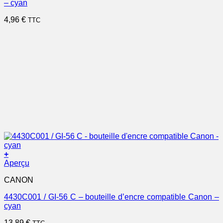
– cyan
4,96
€
TTC
+
Aperçu
CANON
4430C001 / GI-56 C – bouteille d’encre compatible Canon –
cyan
13,89
€