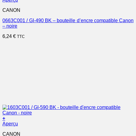
CANON
0663C001 / GI-490 BK – bouteille d’encre compatible Canon
– noire
6,24
€
TTC
+
Aperçu
CANON