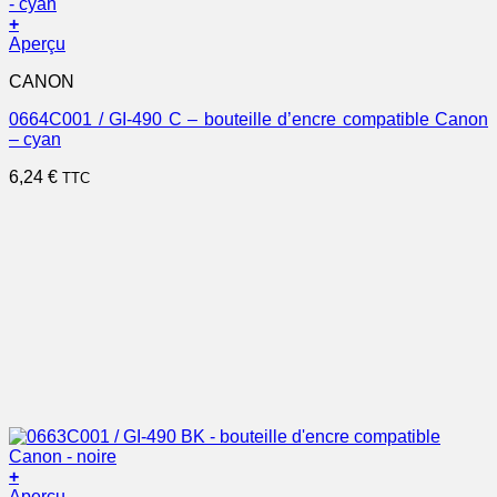
+
Aperçu
CANON
0664C001 / GI-490 C – bouteille d’encre compatible Canon
– cyan
6,24
€
TTC
+
Aperçu