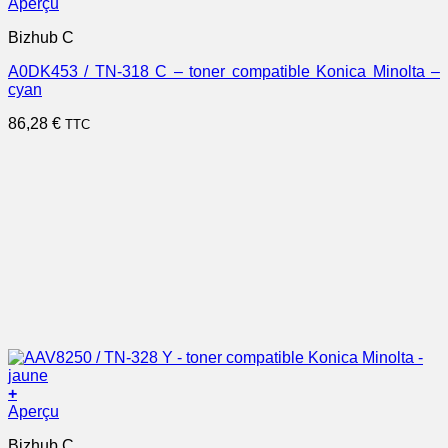
Aperçu
Bizhub C
A0DK453 / TN-318 C – toner compatible Konica Minolta –
cyan
86,28
€
TTC
+
Aperçu
Bizhub C