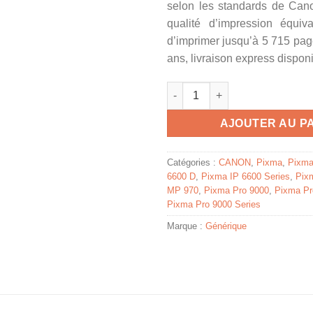
selon les standards de Cano
qualité d’impression équiv
d’imprimer jusqu’à 5 715 pag
ans, livraison express disponi
quantité de 0624B001 / CLI-8 
AJOUTER AU P
Catégories :
CANON
,
Pixma
,
Pixma
6600 D
,
Pixma IP 6600 Series
,
Pix
MP 970
,
Pixma Pro 9000
,
Pixma Pr
Pixma Pro 9000 Series
Marque :
Générique