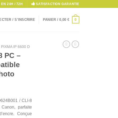
 EN 24H / 72H
SATISFACTION GARANTIE
0
CTER / S’INSCRIRE
PANIER /
0,00
€
PIXMA IP 6600 D
8 PC –
atible
hoto
0624B001 / CLI-8
Canon, parfaite
 d’encre. Conçue