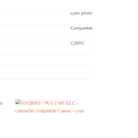
cyan photo
Compatible
CJ8PC
+
+