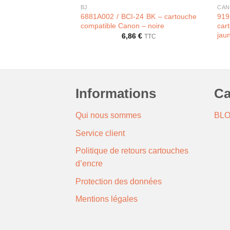
BJ
CA
6881A002 / BCI-24 BK – cartouche
91
compatible Canon – noire
car
jau
6,86
€
TTC
Informations
Ca
Qui nous sommes
BL
Service client
Politique de retours cartouches
d’encre
Protection des données
Mentions légales