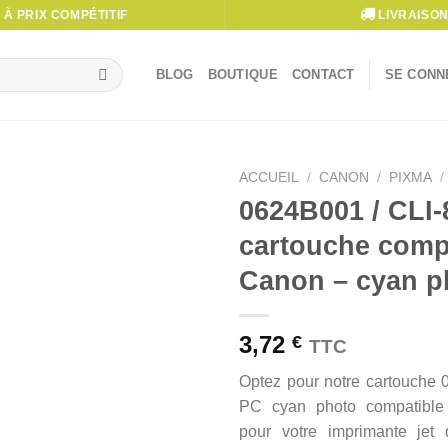
À PRIX COMPÉTITIF
LIVRAISON
BLOG
BOUTIQUE
CONTACT
SE CONNE
ACCUEIL
/
CANON
/
PIXMA
/
0624B001 / CLI-
cartouche comp
Canon – cyan p
3,72
€
TTC
Optez pour notre cartouche 
PC cyan photo compatible 
pour votre imprimante jet