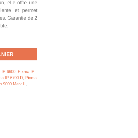
n, elle offre une
alente et permet
es. Garantie de 2
ble.
PC - cartouche compatible Canon - cyan photo
ANIER
 IP 6600
,
Pixma IP
ma IP 6700 D
,
Pixma
o 9000 Mark II
,