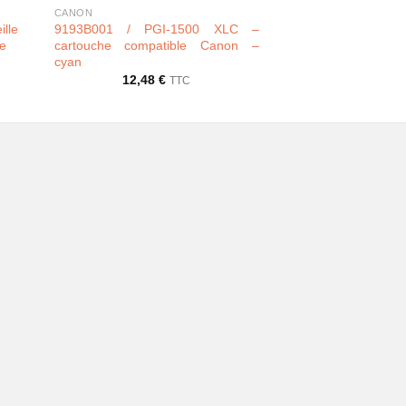
CANON
CANON
lle
9193B001 / PGI-1500 XLC –
9194B001 / PG
re
cartouche compatible Canon –
cartouche compa
cyan
magenta
12,48
€
12,48
TTC