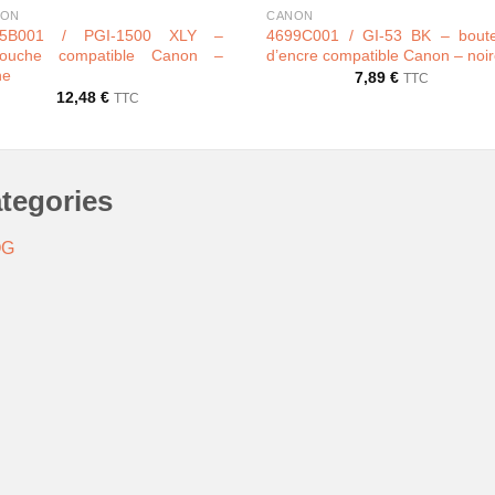
NON
CANON
95B001 / PGI-1500 XLY –
4699C001 / GI-53 BK – boutei
touche compatible Canon –
d’encre compatible Canon – noi
ne
7,89
€
TTC
12,48
€
TTC
tegories
OG