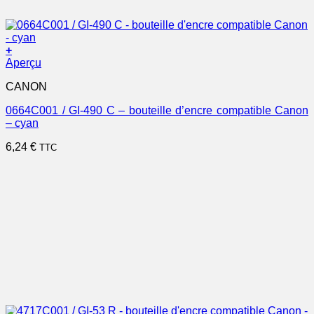
+
Aperçu
CANON
0664C001 / GI-490 C – bouteille d’encre compatible Canon
– cyan
6,24
€
TTC