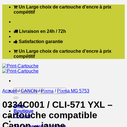
Passer
Un Large choix de cartouche d'encre à prix
au
compétitif
contenu
Livraison en 24h / 72h
Satisfaction garantie
Un Large choix de cartouche d'encre à prix
compétitif
Recherche
Accueil
/
CANON
/
Pixma
/
Pixma MG 5753
pour :
0334C001 / CLI-571 YXL –
Blog
Boutique
cartouche compatible
Contact
Canon – jaune
Se connecter / S’inscrire