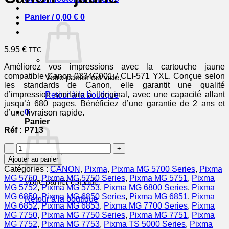
Panier /
0,00
€
0
5,95
€
TTC
Améliorez vos impressions avec la cartouche jaune
compatible Canon 0334C001 / CLI-571 YXL. Conçue selon
Votre panier est vide.
les standards de Canon, elle garantit une qualité
d’impression similaire à l’original, avec une capacité allant
Retour à la boutique
jusqu’à 680 pages. Bénéficiez d’une garantie de 2 ans et
0
d’une livraison rapide.
Panier
Réf : P713
quantité
de
Ajouter au panier
0334C001
Catégories :
CANON
,
Pixma
,
Pixma MG 5700 Series
,
Pixma
/
MG 5750
,
Pixma MG 5750 Series
,
Pixma MG 5751
,
Pixma
Votre panier est vide.
CLI-
MG 5752
,
Pixma MG 5753
,
Pixma MG 6800 Series
,
Pixma
571
MG 6850
,
Pixma MG 6850 Series
,
Pixma MG 6851
,
Pixma
Retour à la boutique
YXL
MG 6852
,
Pixma MG 6853
,
Pixma MG 7700 Series
,
Pixma
-
MG 7750
,
Pixma MG 7750 Series
,
Pixma MG 7751
,
Pixma
cartouche
MG 7752
,
Pixma MG 7753
,
Pixma TS 5000 Series
,
Pixma