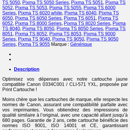
compatible
TS 5050
,
Pixma TS 5050 Series
,
Pixma TS 5051
,
Pixma TS
Canon
5052
,
Pixma TS 5053
,
Pixma TS 5055
,
Pixma TS 6000
-
Series
,
Pixma TS 6020 white
,
Pixma TS 6040
,
Pixma TS
jaune
6050
,
Pixma TS 6050 Series
,
Pixma TS 6051
,
Pixma TS
6052
,
Pixma TS 8000 Series
,
Pixma TS 8020 Series
,
Pixma
TS 8040
,
Pixma TS 8050
,
Pixma TS 8050 Series
,
Pixma TS
8051
,
Pixma TS 8052
,
Pixma TS 8053
,
Pixma TS 9000
Series
,
Pixma TS 9040
,
Pixma TS 9050
,
Pixma TS 9050
Series
,
Pixma TS 9055
Marque :
Générique
Description
Optimisez vos dépenses avec notre cartouche jaune
compatible Canon 0334C001 / CLI-571 YXL, proposée par
Print Cartouche !
Moins chère que les cartouches de marque, elle respecte les
normes de Canon, assurant une compatibilité parfaite avec
vos imprimantes. Vous obtiendrez des impressions de
qualité similaire à l’original, avec une capacité allant jusqu’à
680 pages. Garantie de 2 ans, cette cartouche bénéficie des
normes ISO 9001, ISO 14001 et CE, garantissant