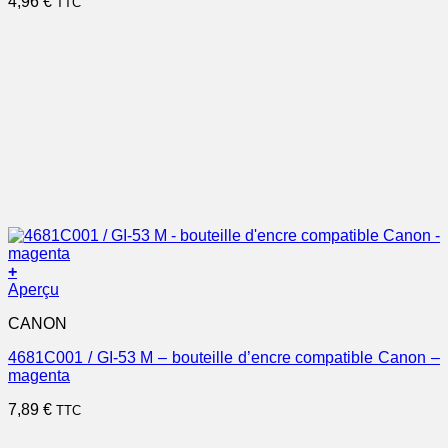
4,96
€
TTC
+
Aperçu
CANON
4681C001 / GI-53 M – bouteille d’encre compatible Canon –
magenta
7,89
€
TTC