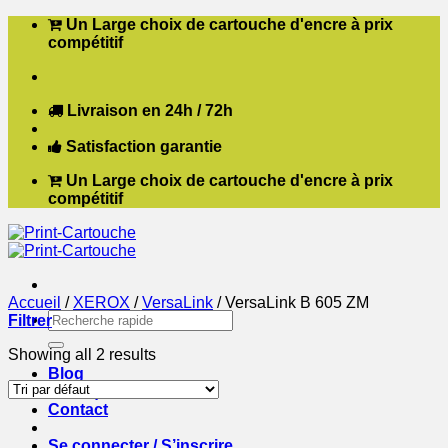
Passer
Un Large choix de cartouche d'encre à prix
au
compétitif
contenu
Livraison en 24h / 72h
Satisfaction garantie
Un Large choix de cartouche d'encre à prix
compétitif
Accueil
/
XEROX
/
VersaLink
/
VersaLink B 605 ZM
Recherche
Filtrer
pour :
Showing all 2 results
Blog
Boutique
Contact
Se connecter / S’inscrire