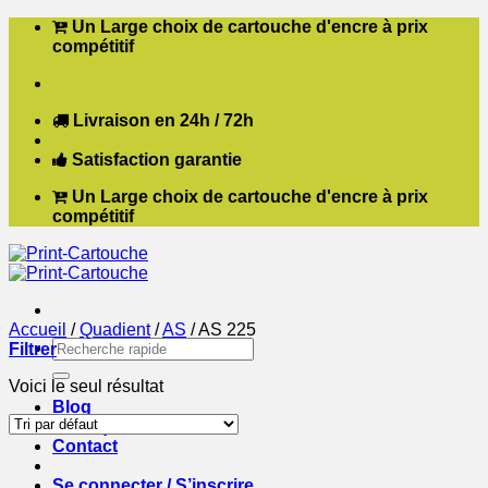
Passer
Un Large choix de cartouche d'encre à prix
au
compétitif
contenu
Livraison en 24h / 72h
Satisfaction garantie
Un Large choix de cartouche d'encre à prix
compétitif
Accueil
/
Quadient
/
AS
/
AS 225
Recherche
Filtrer
pour :
Voici le seul résultat
Blog
Boutique
Contact
Se connecter / S’inscrire