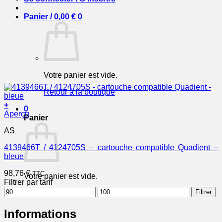
Panier /
0,00
€
0
Votre panier est vide.
Retour à la boutique
+
0
Aperçu
Panier
AS
4139466T / 4124705S – cartouche compatible Quadient –
bleue
98,76
€
TTC
Votre panier est vide.
Filtrer par tarif
Prix
Prix
Filtrer
Retour à la boutique
min
max
Informations