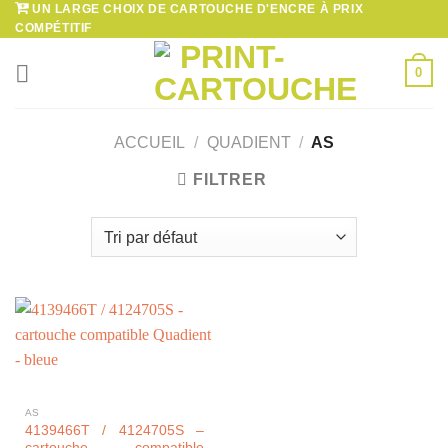
UN LARGE CHOIX DE CARTOUCHE D'ENCRE À PRIX
Passer
COMPÉTITIF
au
contenu
0
ACCUEIL
/
QUADIENT
/
AS
FILTRER
AS
4139466T / 4124705S –
cartouche compatible