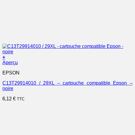
+
Aperçu
EPSON
C13T29914010 / 29XL – cartouche compatible Epson –
noire
6,12
€
TTC