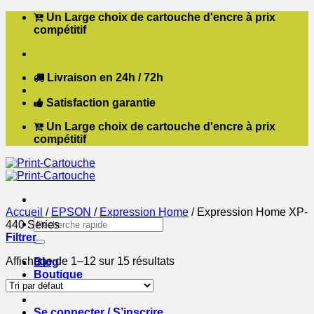
Passer
Un Large choix de cartouche d'encre à prix
au
compétitif
contenu
Livraison en 24h / 72h
Satisfaction garantie
Un Large choix de cartouche d'encre à prix
compétitif
Accueil
/
EPSON
/
Expression Home
/
Expression Home XP-
Recherche
440 Series
pour :
Filtrer
Affichage de 1–12 sur 15 résultats
Blog
Boutique
Contact
Se connecter / S’inscrire