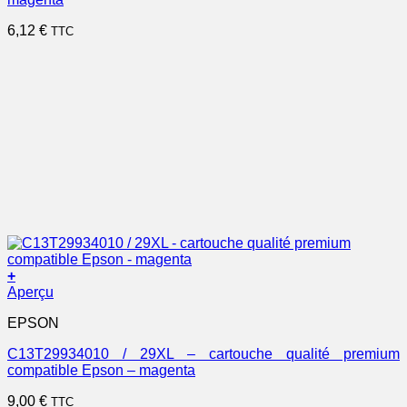
6,12
€
TTC
+
Aperçu
EPSON
C13T29934010 / 29XL – cartouche qualité premium
compatible Epson – magenta
9,00
€
TTC