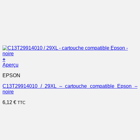
+
Aperçu
EPSON
C13T29914010 / 29XL – cartouche compatible Epson –
noire
6,12
€
TTC