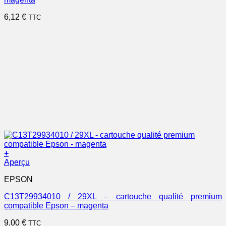
6,12
€
TTC
+
Aperçu
EPSON
C13T29934010 / 29XL – cartouche qualité premium
compatible Epson – magenta
9,00
€
TTC