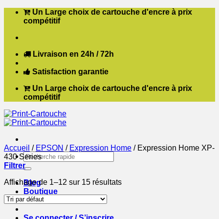
Passer
Un Large choix de cartouche d'encre à prix
au
compétitif
contenu
Livraison en 24h / 72h
Satisfaction garantie
Un Large choix de cartouche d'encre à prix
compétitif
Accueil
/
EPSON
/
Expression Home
/
Expression Home XP-
Recherche
430 Series
pour :
Filtrer
Affichage de 1–12 sur 15 résultats
Blog
Boutique
Contact
Se connecter / S’inscrire