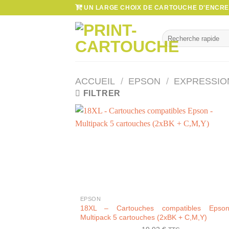
Passer
UN LARGE CHOIX DE CARTOUCHE D'ENCRE 
au
contenu
Recherche
pour :
ACCUEIL
/
EPSON
/
EXPRESSIO
FILTRER
+
EPSON
18XL – Cartouches compatibles Epso
Multipack 5 cartouches (2xBK + C,M,Y)