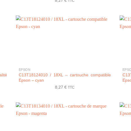
8,27
€
TTC
+
+
EPSON
EPS
ité
C13T18124010 / 18XL – cartouche compatible
C13
Epson – cyan
Epso
8,27
€
TTC