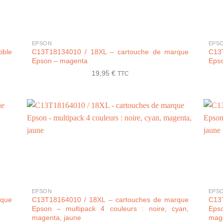
+
+
EPSON
EPS
ible
C13T18134010 / 18XL – cartouche de marque
C13
Epson – magenta
Epso
19,95
€
TTC
+
+
EPSON
EPS
rque
C13T18164010 / 18XL – cartouches de marque
C13
Epson – multipack 4 couleurs : noire, cyan,
Eps
magenta, jaune
mage