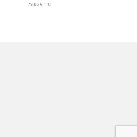
79,86
€
TTC