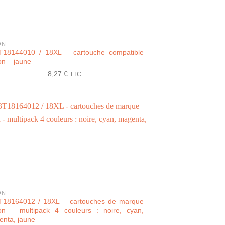
ON
T18144010 / 18XL – cartouche compatible
n – jaune
8,27
€
TTC
ON
T18164012 / 18XL – cartouches de marque
on – multipack 4 couleurs : noire, cyan,
nta, jaune