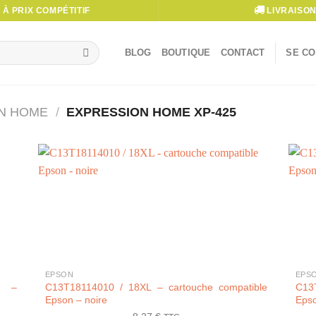
À PRIX COMPÉTITIF
LIVRAISON
BLOG
BOUTIQUE
CONTACT
SE CO
N HOME
/
EXPRESSION HOME XP-425
+
+
EPSON
EPS
n –
C13T18114010 / 18XL – cartouche compatible
C13
Epson – noire
Epso