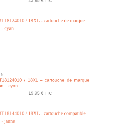
23,95
€
TTC
ON
T18124010 / 18XL – cartouche de marque
n – cyan
19,95
€
TTC