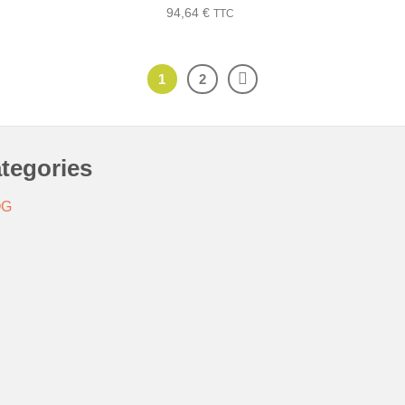
94,64
€
TTC
1
2
tegories
OG