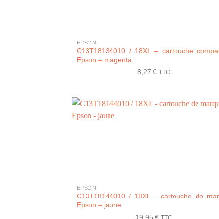
+
EPSON
C13T18134010 / 18XL – cartouche compat
Epson – magenta
8,27
€
TTC
+
EPSON
C13T18144010 / 18XL – cartouche de ma
Epson – jaune
19,95
€
TTC