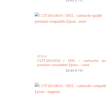
19,92
€
TTC
+
EPSON
C13T18114010 / 18XL – cartouche qual
premium compatible Epson – noire
10,44
€
TTC