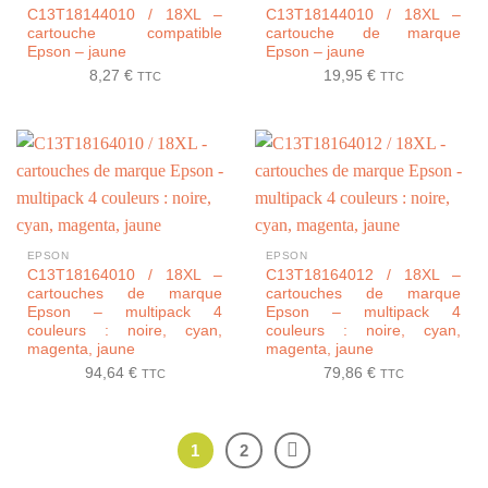
C13T18144010 / 18XL –
C13T18144010 / 18XL –
cartouche compatible
cartouche de marque
Epson – jaune
Epson – jaune
8,27
€
19,95
€
TTC
TTC
EPSON
EPSON
C13T18164010 / 18XL –
C13T18164012 / 18XL –
cartouches de marque
cartouches de marque
Epson – multipack 4
Epson – multipack 4
couleurs : noire, cyan,
couleurs : noire, cyan,
magenta, jaune
magenta, jaune
94,64
€
79,86
€
TTC
TTC
1
2