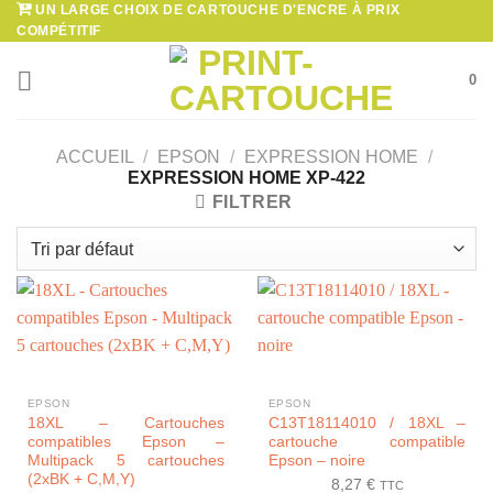
UN LARGE CHOIX DE CARTOUCHE D'ENCRE À PRIX
Passer
COMPÉTITIF
au
contenu
0
ACCUEIL
/
EPSON
/
EXPRESSION HOME
/
EXPRESSION HOME XP-422
FILTRER
EPSON
EPSON
18XL – Cartouches
C13T18114010 / 18XL –
compatibles Epson –
cartouche compatible
Multipack 5 cartouches
Epson – noire
(2xBK + C,M,Y)
8,27
€
TTC