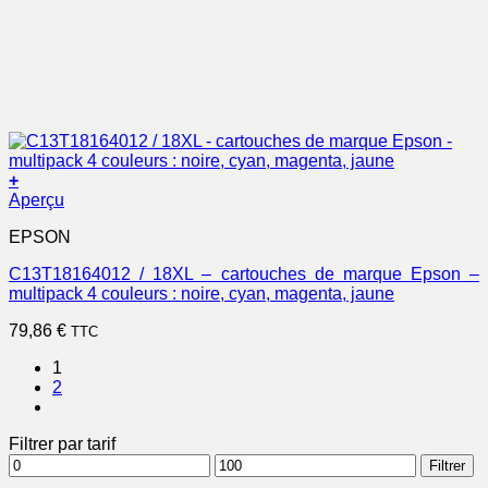
+
Aperçu
EPSON
C13T18164012 / 18XL – cartouches de marque Epson –
multipack 4 couleurs : noire, cyan, magenta, jaune
79,86
€
TTC
1
2
Filtrer par tarif
Prix
Prix
Filtrer
min
max