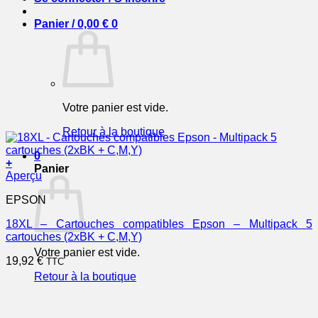
Panier /
0,00
€
0
Votre panier est vide.
Retour à la boutique
0
+
Panier
Aperçu
EPSON
18XL – Cartouches compatibles Epson – Multipack 5
cartouches (2xBK + C,M,Y)
Votre panier est vide.
19,92
€
TTC
Retour à la boutique