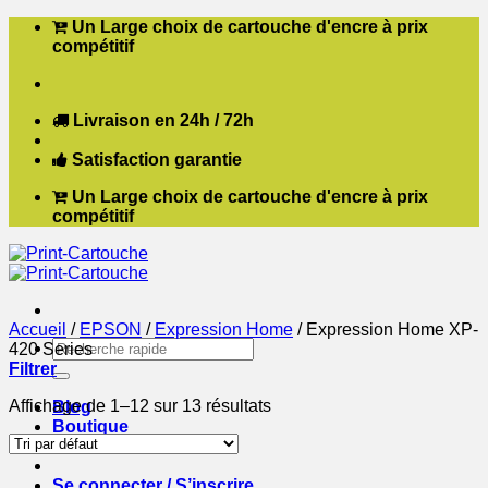
Passer
Un Large choix de cartouche d'encre à prix
au
compétitif
contenu
Livraison en 24h / 72h
Satisfaction garantie
Un Large choix de cartouche d'encre à prix
compétitif
Accueil
/
EPSON
/
Expression Home
/
Expression Home XP-
Recherche
420 Series
pour :
Filtrer
Affichage de 1–12 sur 13 résultats
Blog
Boutique
Contact
Se connecter / S’inscrire