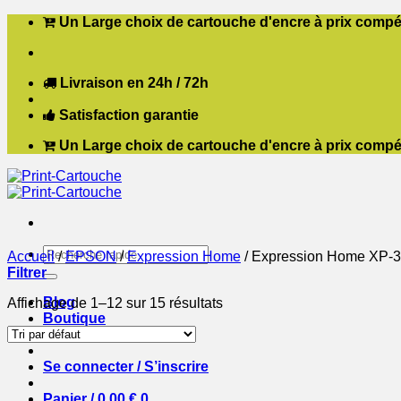
Passer
Un Large choix de cartouche d'encre à prix compét
au
contenu
Livraison en 24h / 72h
Satisfaction garantie
Un Large choix de cartouche d'encre à prix compét
Recherche
Accueil
/
EPSON
/
Expression Home
/
Expression Home XP-3
pour :
Filtrer
Blog
Affichage de 1–12 sur 15 résultats
Boutique
Contact
Se connecter / S’inscrire
Panier /
0,00
€
0