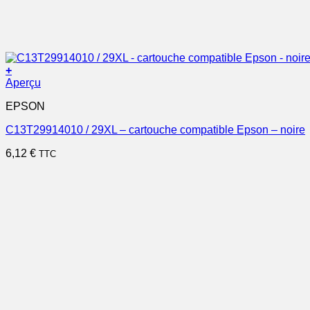
+
Aperçu
EPSON
C13T29914010 / 29XL – cartouche compatible Epson – noire
6,12
€
TTC