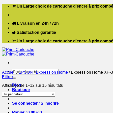
Passer
Un Large choix de cartouche d'encre à prix compét
au
contenu
Livraison en 24h / 72h
Satisfaction garantie
Un Large choix de cartouche d'encre à prix compét
Recherche
Accueil
/
EPSON
/
Expression Home
/
Expression Home XP-3
pour :
Filtrer
Blog
Affichage de 1–12 sur 15 résultats
Boutique
Contact
Se connecter / S’inscrire
Panier /
0,00
€
0