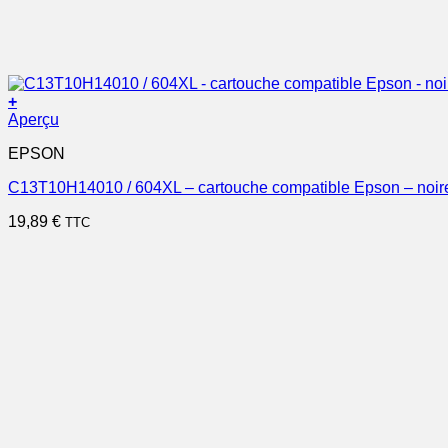
+
Aperçu
EPSON
C13T10H14010 / 604XL – cartouche compatible Epson – noir
19,89
€
TTC