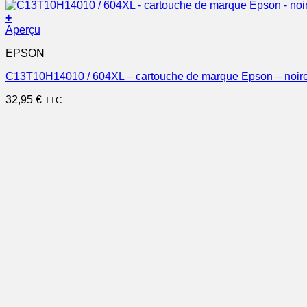
+
Aperçu
EPSON
C13T10H14010 / 604XL – cartouche de marque Epson – noir
32,95
€
TTC