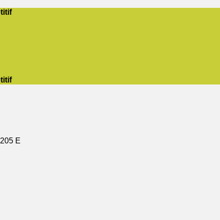
itif
itif
205 E