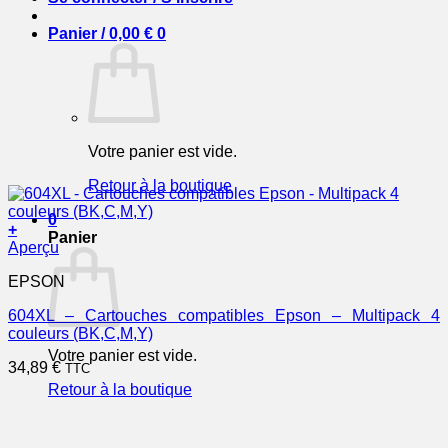
Panier /
0,00
€
0
Votre panier est vide.
Retour à la boutique
0
+
Panier
Aperçu
EPSON
604XL – Cartouches compatibles Epson – Multipack 4
couleurs (BK,C,M,Y)
Votre panier est vide.
34,89
€
TTC
Retour à la boutique