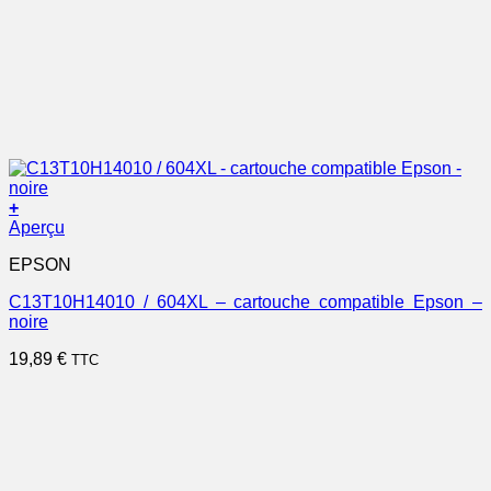
+
Aperçu
EPSON
C13T10H14010 / 604XL – cartouche compatible Epson –
noire
19,89
€
TTC