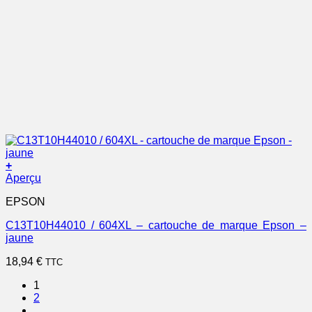
+
Aperçu
EPSON
C13T10H44010 / 604XL – cartouche de marque Epson –
jaune
18,94
€
TTC
1
2