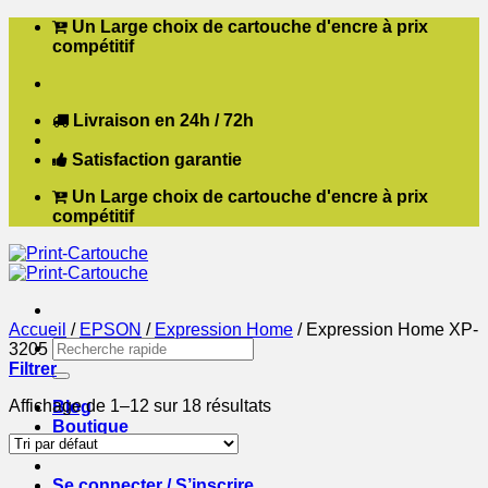
Passer
Un Large choix de cartouche d'encre à prix
au
compétitif
contenu
Livraison en 24h / 72h
Satisfaction garantie
Un Large choix de cartouche d'encre à prix
compétitif
Accueil
/
EPSON
/
Expression Home
/
Expression Home XP-
Recherche
3205
pour :
Filtrer
Affichage de 1–12 sur 18 résultats
Blog
Boutique
Contact
Se connecter / S’inscrire