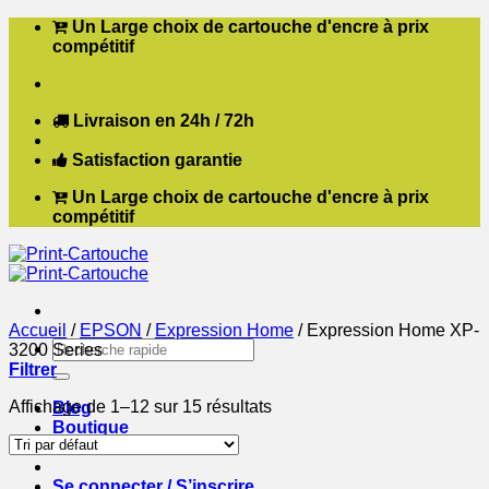
Passer
Un Large choix de cartouche d'encre à prix
au
compétitif
contenu
Livraison en 24h / 72h
Satisfaction garantie
Un Large choix de cartouche d'encre à prix
compétitif
Accueil
/
EPSON
/
Expression Home
/
Expression Home XP-
Recherche
3200 Series
pour :
Filtrer
Affichage de 1–12 sur 15 résultats
Blog
Boutique
Contact
Se connecter / S’inscrire