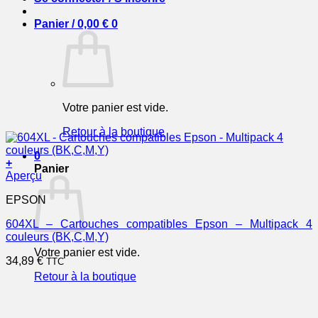
Panier /
0,00
€
0
Votre panier est vide.
Retour à la boutique
0
+
Panier
Aperçu
EPSON
604XL – Cartouches compatibles Epson – Multipack 4
couleurs (BK,C,M,Y)
Votre panier est vide.
34,89
€
TTC
Retour à la boutique