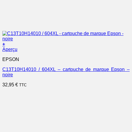
+
Aperçu
EPSON
C13T10H14010 / 604XL – cartouche de marque Epson –
noire
32,95
€
TTC