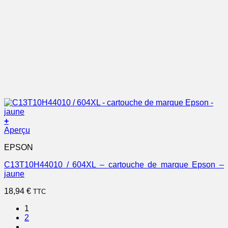
+
Aperçu
EPSON
C13T10H44010 / 604XL – cartouche de marque Epson –
jaune
18,94
€
TTC
1
2