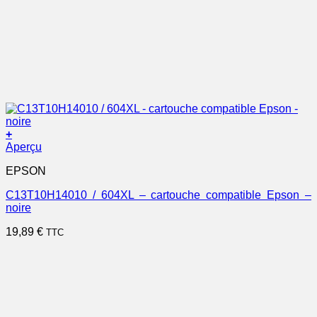
+
Aperçu
EPSON
C13T10H14010 / 604XL – cartouche compatible Epson –
noire
19,89
€
TTC