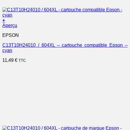
+
Aperçu
EPSON
C13T10H24010 / 604XL – cartouche compatible Epson –
cyan
11,49
€
TTC