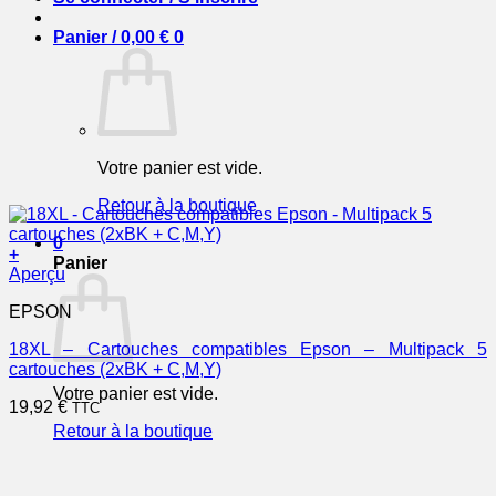
Panier /
0,00
€
0
Votre panier est vide.
Retour à la boutique
0
+
Panier
Aperçu
EPSON
18XL – Cartouches compatibles Epson – Multipack 5
cartouches (2xBK + C,M,Y)
Votre panier est vide.
19,92
€
TTC
Retour à la boutique