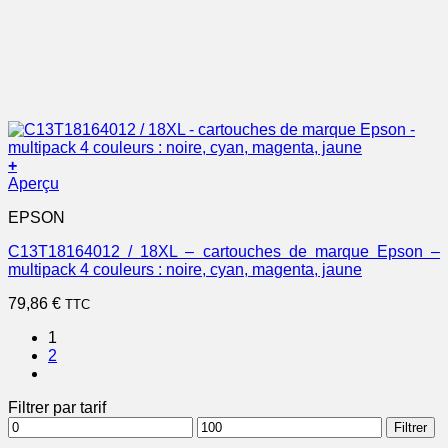
+
Aperçu
EPSON
C13T18164012 / 18XL – cartouches de marque Epson –
multipack 4 couleurs : noire, cyan, magenta, jaune
79,86
€
TTC
1
2
Filtrer par tarif
Prix
Prix
Filtrer
min
max