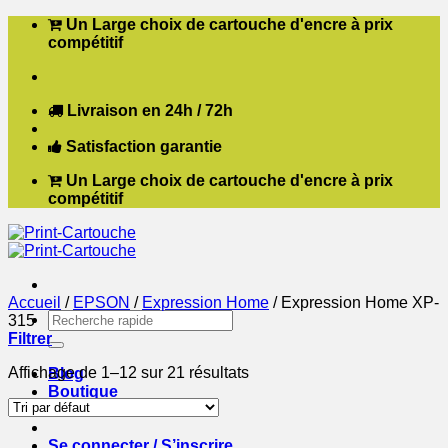
Passer
Un Large choix de cartouche d'encre à prix
au
compétitif
contenu
Livraison en 24h / 72h
Satisfaction garantie
Un Large choix de cartouche d'encre à prix
compétitif
Accueil
/
EPSON
/
Expression Home
/
Expression Home XP-
Recherche
315
pour :
Filtrer
Affichage de 1–12 sur 21 résultats
Blog
Boutique
Contact
Se connecter / S’inscrire