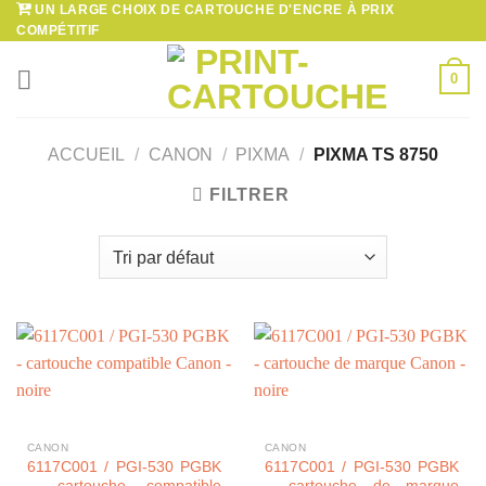
UN LARGE CHOIX DE CARTOUCHE D'ENCRE À PRIX
Passer
COMPÉTITIF
au
contenu
0
ACCUEIL
/
CANON
/
PIXMA
/
PIXMA TS 8750
FILTRER
CANON
CANON
6117C001 / PGI-530 PGBK
6117C001 / PGI-530 PGBK
– cartouche compatible
– cartouche de marque