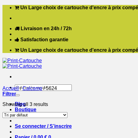
Passer
Un Large choix de cartouche d'encre à prix compét
au
contenu
Livraison en 24h / 72h
Satisfaction garantie
Un Large choix de cartouche d'encre à prix compét
Recherche
Accueil
/
Calcomp
/
5624
pour :
Filtrer
Blog
Showing all 3 results
Boutique
Contact
Se connecter / S’inscrire
Panier /
0,00
€
0