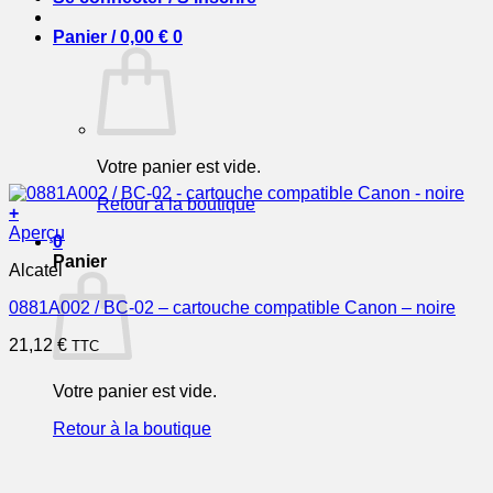
Panier /
0,00
€
0
Votre panier est vide.
Retour à la boutique
+
Aperçu
0
Panier
Alcatel
0881A002 / BC-02 – cartouche compatible Canon – noire
21,12
€
TTC
Votre panier est vide.
Retour à la boutique