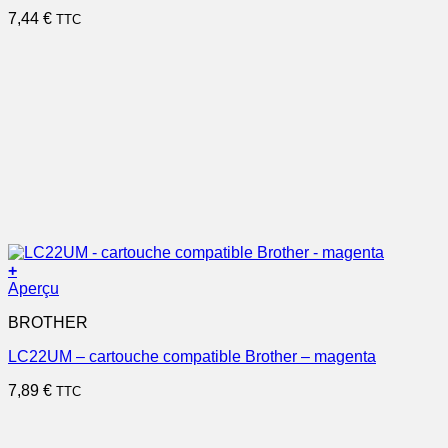
7,44
€
TTC
+
Aperçu
BROTHER
LC22UM – cartouche compatible Brother – magenta
7,89
€
TTC