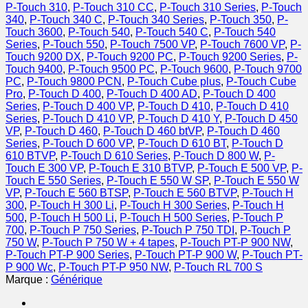
P-Touch 310
,
P-Touch 310 CC
,
P-Touch 310 Series
,
P-Touch
340
,
P-Touch 340 C
,
P-Touch 340 Series
,
P-Touch 350
,
P-
Touch 3600
,
P-Touch 540
,
P-Touch 540 C
,
P-Touch 540
Series
,
P-Touch 550
,
P-Touch 7500 VP
,
P-Touch 7600 VP
,
P-
Touch 9200 DX
,
P-Touch 9200 PC
,
P-Touch 9200 Series
,
P-
Touch 9400
,
P-Touch 9500 PC
,
P-Touch 9600
,
P-Touch 9700
PC
,
P-Touch 9800 PCN
,
P-Touch Cube plus
,
P-Touch Cube
Pro
,
P-Touch D 400
,
P-Touch D 400 AD
,
P-Touch D 400
Series
,
P-Touch D 400 VP
,
P-Touch D 410
,
P-Touch D 410
Series
,
P-Touch D 410 VP
,
P-Touch D 410 Y
,
P-Touch D 450
VP
,
P-Touch D 460
,
P-Touch D 460 btVP
,
P-Touch D 460
Series
,
P-Touch D 600 VP
,
P-Touch D 610 BT
,
P-Touch D
610 BTVP
,
P-Touch D 610 Series
,
P-Touch D 800 W
,
P-
Touch E 300 VP
,
P-Touch E 310 BTVP
,
P-Touch E 500 VP
,
P-
Touch E 550 Series
,
P-Touch E 550 W SP
,
P-Touch E 550 W
VP
,
P-Touch E 560 BTSP
,
P-Touch E 560 BTVP
,
P-Touch H
300
,
P-Touch H 300 Li
,
P-Touch H 300 Series
,
P-Touch H
500
,
P-Touch H 500 Li
,
P-Touch H 500 Series
,
P-Touch P
700
,
P-Touch P 750 Series
,
P-Touch P 750 TDI
,
P-Touch P
750 W
,
P-Touch P 750 W + 4 tapes
,
P-Touch PT-P 900 NW
,
P-Touch PT-P 900 Series
,
P-Touch PT-P 900 W
,
P-Touch PT-
P 900 Wc
,
P-Touch PT-P 950 NW
,
P-Touch RL 700 S
Marque :
Générique