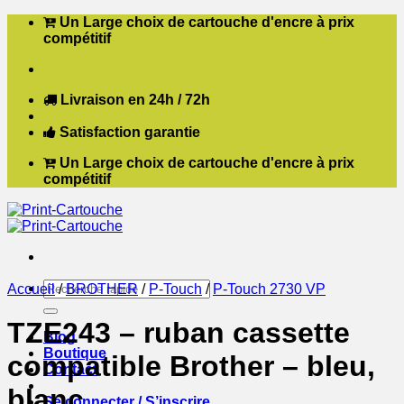
Passer
Un Large choix de cartouche d'encre à prix
au
compétitif
contenu
Livraison en 24h / 72h
Satisfaction garantie
Un Large choix de cartouche d'encre à prix
compétitif
Recherche
Accueil
/
BROTHER
/
P-Touch
/
P-Touch 2730 VP
pour :
TZE243 – ruban cassette
Blog
Boutique
compatible Brother – bleu,
Contact
blanc
Se connecter / S’inscrire