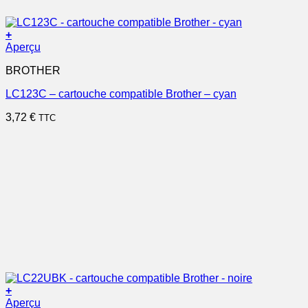
+
Aperçu
BROTHER
LC123C – cartouche compatible Brother – cyan
3,72
€
TTC
+
Aperçu