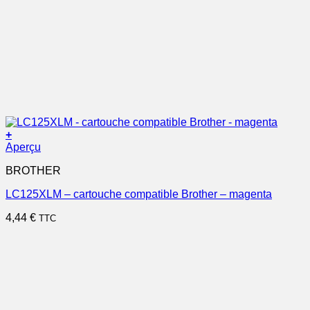
+
Aperçu
BROTHER
LC125XLM – cartouche compatible Brother – magenta
4,44
€
TTC