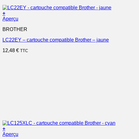
+
Aperçu
BROTHER
LC22EY – cartouche compatible Brother – jaune
12,48
€
TTC
+
Aperçu