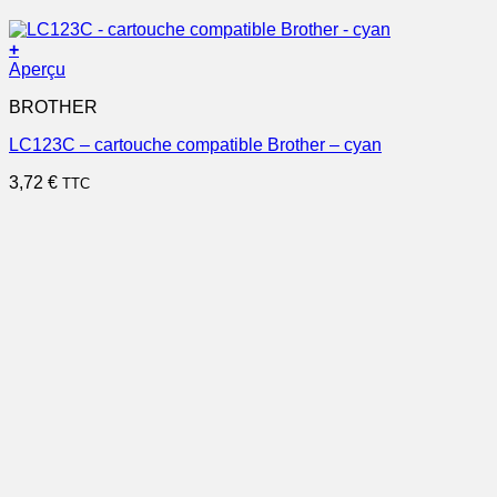
+
Aperçu
BROTHER
LC123C – cartouche compatible Brother – cyan
3,72
€
TTC