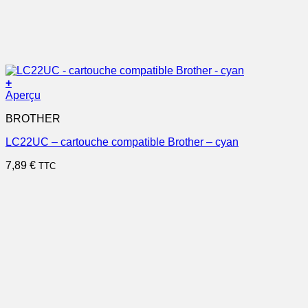
+
Aperçu
BROTHER
LC22UC – cartouche compatible Brother – cyan
7,89
€
TTC