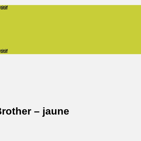
itif
itif
rother – jaune