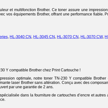
eur et multifonction Brother. Ce toner assure une impression b
vec vos équipements Brother, offrant une performance fiable. Pr
ries
,
HL-3040 CN
,
HL-3045 CN
,
HL-3070 CN
,
HL-3070 CW
,
H
230 Y compatible Brother chez Print Cartouche !
impression optimale, notre toner TN-230 Y compatible Broth
rimante laser Brother sans altération. Conçu avec des composant
uvert par une garantie de 2 ans.
 spécialisée dans la fourniture de cartouches d’encre et autres
nce.