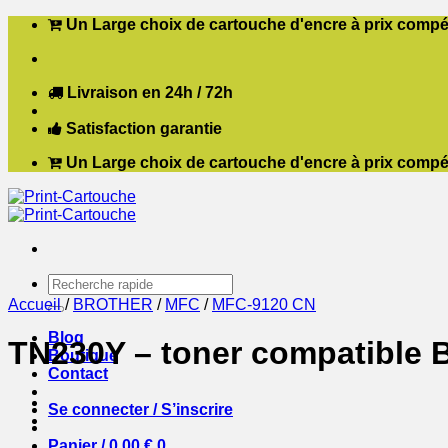
Passer
Un Large choix de cartouche d'encre à prix compét
au
contenu
Livraison en 24h / 72h
Satisfaction garantie
Un Large choix de cartouche d'encre à prix compét
Recherche
pour :
Accueil
/
BROTHER
/
MFC
/
MFC-9120 CN
Blog
TN230Y – toner compatible B
Boutique
Contact
Se connecter / S’inscrire
Panier /
0,00
€
0