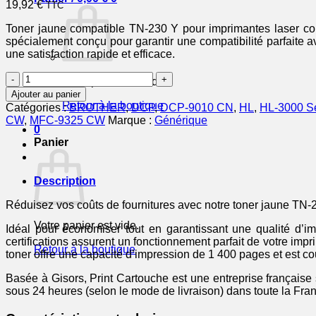
19,92
€
TTC
Toner jaune compatible TN-230 Y pour imprimantes laser coul
spécialement conçu pour garantir une compatibilité parfaite a
une satisfaction rapide et efficace.
quantité
Votre panier est vide.
de
Ajouter au panier
TN230Y
Retour à la boutique
Catégories :
BROTHER
,
DCP
,
DCP-9010 CN
,
HL
,
HL-3000 Se
-
CW
,
MFC-9325 CW
Marque :
Générique
toner
0
compatible
Panier
Brother
-
jaune
Description
Réduisez vos coûts de fournitures avec notre toner jaune TN-
Votre panier est vide.
Idéal pour économiser tout en garantissant une qualité d’
certifications assurent un fonctionnement parfait de votre imp
Retour à la boutique
toner offre une capacité d’impression de 1 400 pages et est co
Basée à Gisors, Print Cartouche est une entreprise française
sous 24 heures (selon le mode de livraison) dans toute la Fra