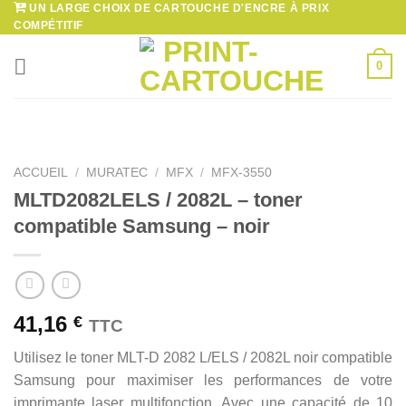
UN LARGE CHOIX DE CARTOUCHE D'ENCRE À PRIX
Passer
COMPÉTITIF
au
contenu
0
ACCUEIL
/
MURATEC
/
MFX
/
MFX-3550
MLTD2082LELS / 2082L – toner
compatible Samsung – noir
41,16
€
TTC
Utilisez le toner MLT-D 2082 L/ELS / 2082L noir compatible
Samsung pour maximiser les performances de votre
imprimante laser multifonction. Avec une capacité de 10