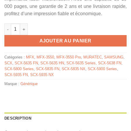
000 pages, une garantie de 2 ans et une livraison rapide,
profitez d’une impression fiable et économique.
quantité de MLTD2082LELS / 2082L - toner compatible Samsung
AJOUTER AU PANIER
Catégories :
MFX
,
MFX-3550
,
MFX-3550 Pro
,
MURATEC
,
SAMSUNG
,
SCX
,
SCX-5635 FN
,
SCX-5635 HN
,
SCX-5635 Series
,
SCX-5638 FN
,
SCX-5800 Series
,
SCX-5835 FN
,
SCX-5835 NX
,
SCX-5900 Series
,
SCX-5935 FN
,
SCX-5935 NX
Marque :
Générique
DESCRIPTION