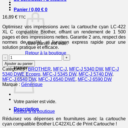
Panier /
0,00
€
0
16,89
€
TTC
Optimisez vos impressions avec la cartouche cyan LC-422
XL C compatible Brother, offrant un rendement de 1 500
pages et des impressions nettes. Garantie 2 ans, respect des
normes de qualité, et livraison express rapide pour une
Votre panier est vide.
solution pratique et efficace.
Retour à la boutique
quantité
de
0
Ajouter au panier
LC422XLC
Panier
Catégories :
BROTHER
,
MFC-J
,
MFC-J 5340 DW
,
MFC-J
-
5340 DWE Ecopro
,
MFC-J 5345 DW
,
MFC-J 5740 DW
,
cartouche
MFC-J 6540 DW
,
MFC-J 6540 DWE
,
MFC-J 6590 DW
compatible
Marque :
Générique
Brother
-
cyan
Votre panier est vide.
Description
Retour à la boutique
Réduisez vos dépenses en fournitures avec la cartouche
cyan compatible Brother LC422XLC de Print Cartouche !