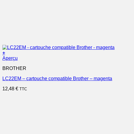
+
Aperçu
BROTHER
LC22EM – cartouche compatible Brother – magenta
12,48
€
TTC