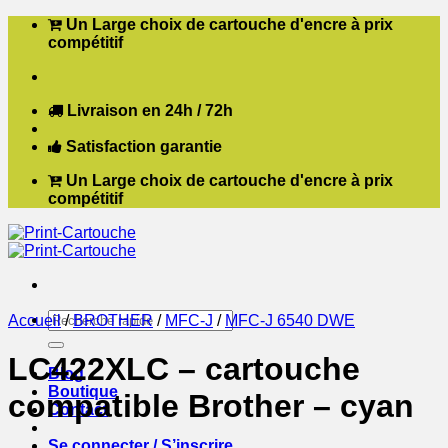
Passer
Un Large choix de cartouche d'encre à prix
au
compétitif
contenu
Livraison en 24h / 72h
Satisfaction garantie
Un Large choix de cartouche d'encre à prix
compétitif
Recherche
Accueil
/
BROTHER
/
MFC-J
/
MFC-J 6540 DWE
pour :
LC422XLC – cartouche
Blog
Boutique
compatible Brother – cyan
Contact
Se connecter / S’inscrire