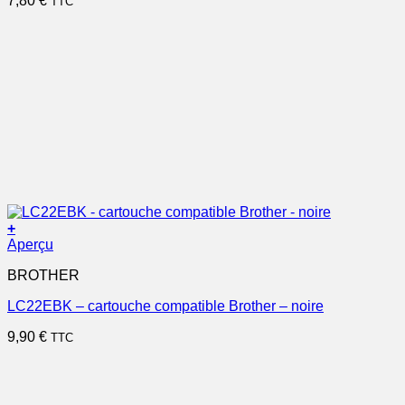
7,80
€
TTC
+
Aperçu
BROTHER
LC22EBK – cartouche compatible Brother – noire
9,90
€
TTC