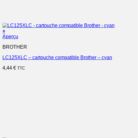
+
Aperçu
BROTHER
LC125XLC – cartouche compatible Brother – cyan
4,44
€
TTC