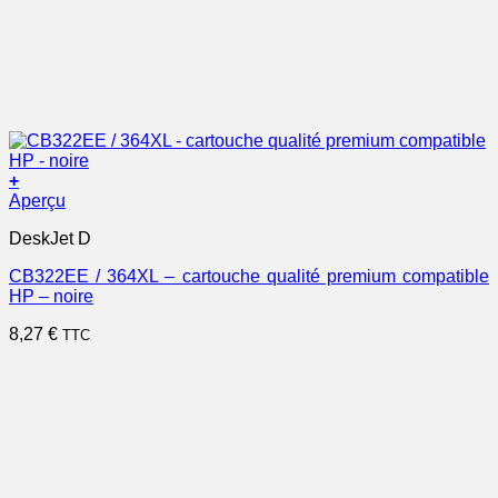
+
Aperçu
DeskJet D
CB322EE / 364XL – cartouche qualité premium compatible
HP – noire
8,27
€
TTC