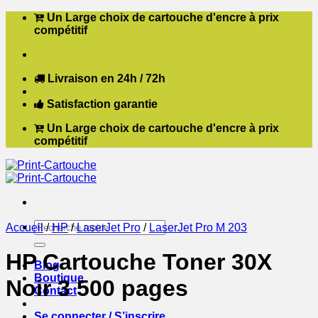
Passer
Un Large choix de cartouche d'encre à prix
au
compétitif
contenu
Livraison en 24h / 72h
Satisfaction garantie
Un Large choix de cartouche d'encre à prix
compétitif
Recherche
Accueil
/
HP
/
LaserJet Pro
/
LaserJet Pro M 203
pour :
HP Cartouche Toner 30X
Blog
Boutique
Noir 3 500 pages
Contact
Se connecter / S’inscrire