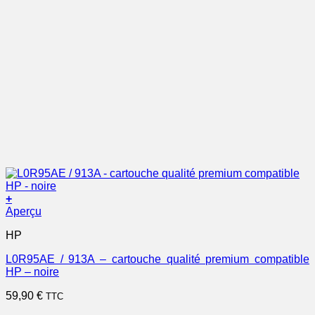
+
Aperçu
HP
L0R95AE / 913A – cartouche qualité premium compatible
HP – noire
59,90
€
TTC