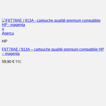
+
Aperçu
HP
F6T78AE / 913A – cartouche qualité premium compatible HP
– magenta
59,90
€
TTC