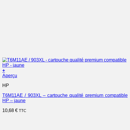
+
Aperçu
HP
T6M11AE / 903XL – cartouche qualité premium compatible
HP – jaune
10,68
€
TTC