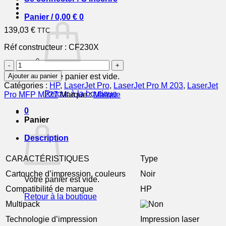
Panier /
0,00
€
0
139,03
€
TTC
Réf constructeur :
CF230X
quantité
de
Ajouter au panier
Votre panier est vide.
HP
Catégories :
HP
,
LaserJet Pro
,
LaserJet Pro M 203
,
LaserJet
Cartouche
Retour à la boutique
Pro MFP M227
Marque :
Marque
Toner
30X
0
Noir
Panier
3
500
Description
pages
CARACTÉRISTIQUES
Type
Cartouche d’impression, couleurs
Noir
Votre panier est vide.
Compatibilité de marque
HP
Retour à la boutique
Multipack
Technologie d’impression
Impression laser