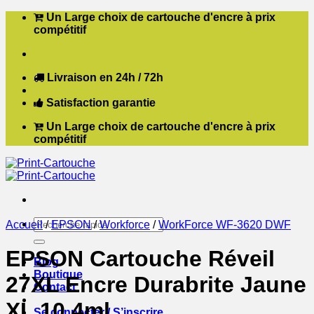
Passer
Un Large choix de cartouche d'encre à prix
au
compétitif
contenu
Livraison en 24h / 72h
Satisfaction garantie
Un Large choix de cartouche d'encre à prix
compétitif
Recherche
Accueil
/
EPSON
/
Workforce
/
WorkForce WF-3620 DWF
pour :
EPSON Cartouche Réveil
Blog
Boutique
27XL Encre Durabrite Jaune
Contact
XL 10,4ml
Se connecter / S’inscrire