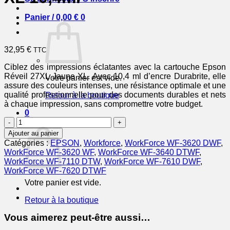
Panier /
0,00
€
0
32,95
€
TTC
Ciblez des impressions éclatantes avec la cartouche Epson
Réveil 27XL Jaune XL. Avec 10,4 ml d’encre Durabrite, elle
Votre panier est vide.
assure des couleurs intenses, une résistance optimale et une
qualité professionnelle pour des documents durables et nets
Retour à la boutique
à chaque impression, sans compromettre votre budget.
0
quantité
Panier
de
Ajouter au panier
EPSON
Catégories :
EPSON
,
Workforce
,
WorkForce WF-3620 DWF
,
Cartouche
WorkForce WF-3620 WF
,
WorkForce WF-3640 DTWF
,
Réveil
WorkForce WF-7110 DTW
,
WorkForce WF-7610 DWF
,
27XL
WorkForce WF-7620 DTWF
Encre
Votre panier est vide.
Durabrite
Jaune
Retour à la boutique
XL
10,4ml
Vous aimerez peut-être aussi…