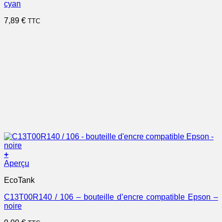
cyan
7,89
€
TTC
+
Aperçu
EcoTank
C13T00R140 / 106 – bouteille d’encre compatible Epson –
noire