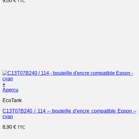
9,00
€
TTC
+
Aperçu
EcoTank
C13T07B240 / 114 – bouteille d’encre compatible Epson –
cyan
8,90
€
TTC