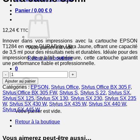
Panier /
0,00
€
0
12,24
€
TTC
Innover dans vos impressions avec la cartouche EPSON
T1284 en encre DURABrite Ultra Jaune, offrant une capacité
Votre panier est vide.
de 3,5 ml pour des résultats nets et durables. Idéale pour des
impressions de qualité supérieure, cette cartouche garantit
Retour à la boutique
une performance fiable et professionnelle.
0
quantité
Panier
de
Ajouter au panier
EPSON
Catégories :
EPSON
,
Stylus Office
,
Stylus Office BX 305 F
,
Cartouche
Stylus Office BX 305 FW
,
Stylus S
,
Stylus S 22
,
Stylus SX
,
Renard
Stylus SX 125
,
Stylus SX 130
,
Stylus SX 230
,
Stylus SX 235
T1284
W
,
Stylus SX 430 W
,
Stylus SX 435 W
,
Stylus SX 440 W
,
Encre
Stylus SX 445 W
Votre panier est vide.
DURABrite
Ultra
Retour à la boutique
Jaune
3,5ml
Vous aimerez peut-être aussi…