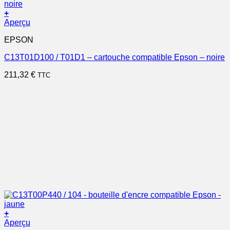
+
Aperçu
EPSON
C13T01D100 / T01D1 – cartouche compatible Epson – noire
211,32
€
TTC
+
Aperçu