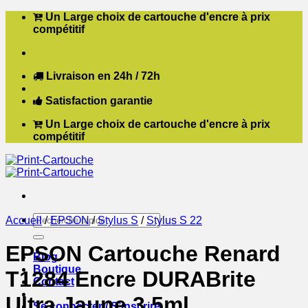
Passer
Un Large choix de cartouche d'encre à prix
au
compétitif
contenu
Livraison en 24h / 72h
Satisfaction garantie
Un Large choix de cartouche d'encre à prix
compétitif
Recherche
Accueil
/
EPSON
/
Stylus S
/
Stylus S 22
pour :
EPSON Cartouche Renard
Blog
Boutique
T1284 Encre DURABrite
Contact
Ultra Jaune 3,5ml
Se connecter / S’inscrire