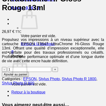
Rouge 13ml
Panier /
0,00
€
0
26,97
€
TTC
Votre panier est vide.
Propulsez vos impressions à un niveau supérieur avec la
cartouche EPSON T0547 UltraChrome Hi-Gloss Rouge
Retour à la boutique
13ml. Offrant une qualité d’impression exceptionnelle, elle
0
est parfaite pour des travaux professionnels ou créatifs.
Panier
Profitez d’une performance optimale et d’une longue durée
de vie avec cette encre haute définition.
quantité
de
Ajouter au panier
EPSON
Catégories :
EPSON
,
Stylus Photo
,
Stylus Photo R 1800
,
Cartouche
Stylus Photo R 800
Votre panier est vide.
Grenouille
T0547
Retour à la boutique
Encre
UltraChrome
Hi-
Vous aimerez peut-être aussi…