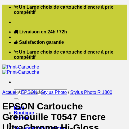
Passer
Un Large choix de cartouche d'encre à prix
au
compétitif
contenu
Livraison en 24h / 72h
Satisfaction garantie
Un Large choix de cartouche d'encre à prix
compétitif
Recherche
Accueil
/
EPSON
/
Stylus Photo
/
Stylus Photo R 1800
pour :
EPSON Cartouche
Blog
Boutique
Grenouille T0547 Encre
Contact
UltraChrome Hi-Gloss
Se connecter / S’inscrire