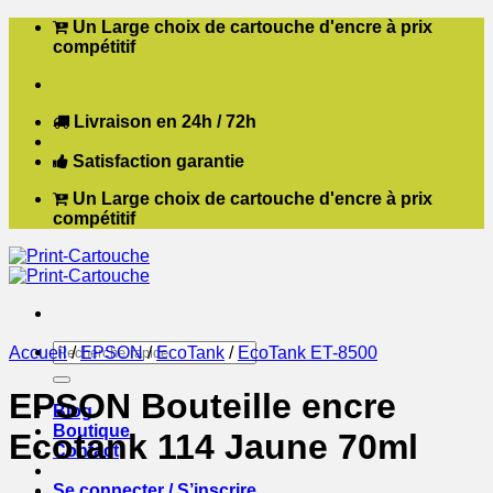
Passer
Un Large choix de cartouche d'encre à prix
au
compétitif
contenu
Livraison en 24h / 72h
Satisfaction garantie
Un Large choix de cartouche d'encre à prix
compétitif
Recherche
Accueil
/
EPSON
/
EcoTank
/
EcoTank ET-8500
pour :
EPSON Bouteille encre
Blog
Boutique
Ecotank 114 Jaune 70ml
Contact
Se connecter / S’inscrire