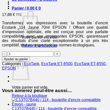
Panier /
0,00
€
0
17,88
€
TTC
Transformez vos impressions avec la bouteille d’encre
Ecotank 114 Jaune 70ml EPSON ! Offrant une qualité
d’impression optimale, elle est conçue pour une parfaite
compatibilité avec vos imprimantes EPSON, garantissant
Votre panier est vide.
des résultats d’une clarté exceptionnelle à un prix très
compétitif, tout en respectant les normes écologiques.
Retour à la boutique
quantité
0
de
Panier
Ajouter au panier
EPSON
Catégories :
EcoTank
,
EcoTank ET-8500
,
EcoTank ET-8550
,
Bouteille
EPSON
encre
Ecotank
114
Jaune
Votre panier est vide.
70ml
Vous aimerez peut-être aussi…
Retour à la boutique
C13T07B440 / 114 - bouteille d'encre compatible