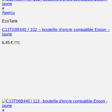
+
Aperçu
EcoTank
C13T03R440 / 102 – bouteille d’encre compatible Epson –
jaune
6,45
€
TTC
+