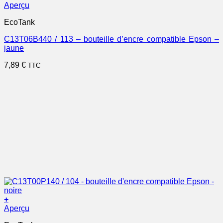
Aperçu
EcoTank
C13T06B440 / 113 – bouteille d’encre compatible Epson –
jaune
7,89
€
TTC
+
Aperçu