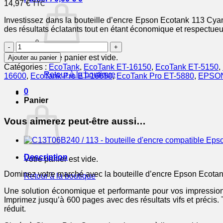
14,97
€
TTC
Investissez dans la bouteille d’encre Epson Ecotank 113 Cyan 
des résultats éclatants tout en étant économique et respectue
quantité
de
Votre panier est vide.
Ajouter au panier
EPSON
Catégories :
EcoTank
,
EcoTank ET-16150
,
EcoTank ET-5150
,
Bouteille
Retour à la boutique
16600
,
EcoTank Pro ET-16650
,
EcoTank Pro ET-5880
,
EPSO
encre
Ecotank
0
113
Panier
Cyan
70ml
Vous aimerez peut-être aussi…
Description
Votre panier est vide.
Dominez votre marché avec la bouteille d’encre Epson Ecotan
Retour à la boutique
Une solution économique et performante pour vos impressions 
Imprimez jusqu’à 600 pages avec des résultats vifs et précis
réduit.