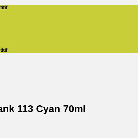
itif
itif
ank 113 Cyan 70ml