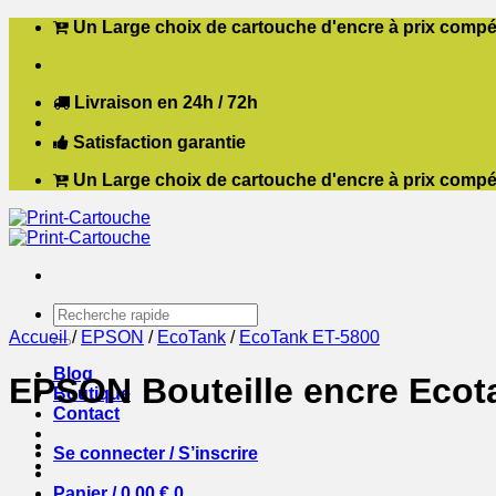
Passer
Un Large choix de cartouche d'encre à prix compét
au
contenu
Livraison en 24h / 72h
Satisfaction garantie
Un Large choix de cartouche d'encre à prix compét
Recherche
pour :
Accueil
/
EPSON
/
EcoTank
/
EcoTank ET-5800
Blog
EPSON Bouteille encre Ecot
Boutique
Contact
Se connecter / S’inscrire
Panier /
0,00
€
0