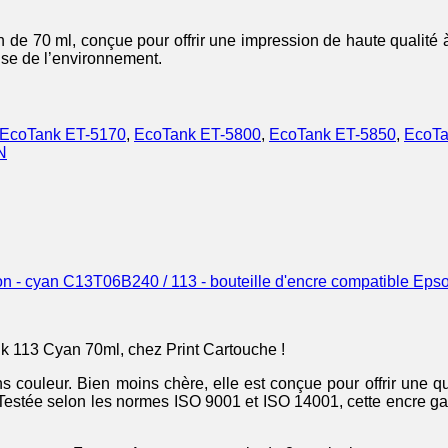
de 70 ml, conçue pour offrir une impression de haute qualité à f
use de l’environnement.
EcoTank ET-5170
,
EcoTank ET-5800
,
EcoTank ET-5850
,
EcoTa
N
C13T06B240 / 113 - bouteille d'encre compatible Epso
k 113 Cyan 70ml, chez Print Cartouche !
couleur. Bien moins chère, elle est conçue pour offrir une qu
. Testée selon les normes ISO 9001 et ISO 14001, cette encre g