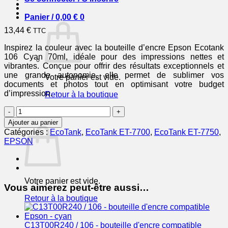
Panier /
0,00
€
0
13,44
€
TTC
Inspirez la couleur avec la bouteille d’encre Epson Ecotank
106 Cyan 70ml, idéale pour des impressions nettes et
vibrantes. Conçue pour offrir des résultats exceptionnels et
une grande autonomie, elle permet de sublimer vos
Votre panier est vide.
documents et photos tout en optimisant votre budget
d’impression.
Retour à la boutique
quantité
0
de
Panier
Ajouter au panier
EPSON
Catégories :
EcoTank
,
EcoTank ET-7700
,
EcoTank ET-7750
,
Bouteille
EPSON
Encre
Ecotank
106
Cyan
Votre panier est vide.
70ml
Vous aimerez peut-être aussi…
Retour à la boutique
C13T00R240 / 106 - bouteille d'encre compatible