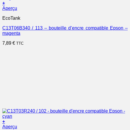
+
Aperçu
EcoTank
C13T06B340 / 113 – bouteille d’encre compatible Epson –
magenta
7,89
€
TTC
+
Aperçu