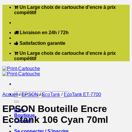
Passer
Un Large choix de cartouche d'encre à prix
au
compétitif
contenu
Livraison en 24h / 72h
Satisfaction garantie
Un Large choix de cartouche d'encre à prix
compétitif
Recherche
Accueil
/
EPSON
/
EcoTank
/
EcoTank ET-7700
pour :
EPSON Bouteille Encre
Blog
Boutique
Ecotank 106 Cyan 70ml
Contact
Se connecter / S’inscrire