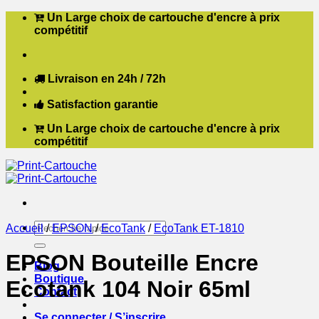
Passer
Un Large choix de cartouche d'encre à prix
au
compétitif
contenu
Livraison en 24h / 72h
Satisfaction garantie
Un Large choix de cartouche d'encre à prix
compétitif
Recherche
Accueil
/
EPSON
/
EcoTank
/
EcoTank ET-1810
pour :
EPSON Bouteille Encre
Blog
Boutique
Ecotank 104 Noir 65ml
Contact
Se connecter / S’inscrire