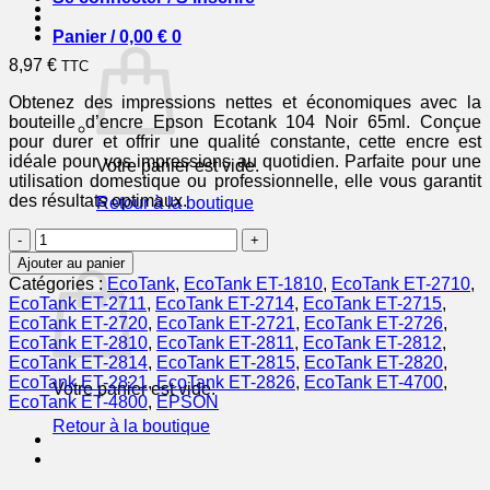
Panier /
0,00
€
0
8,97
€
TTC
Obtenez des impressions nettes et économiques avec la
bouteille d’encre Epson Ecotank 104 Noir 65ml. Conçue
pour durer et offrir une qualité constante, cette encre est
idéale pour vos impressions au quotidien. Parfaite pour une
Votre panier est vide.
utilisation domestique ou professionnelle, elle vous garantit
des résultats optimaux.
Retour à la boutique
quantité
0
de
Panier
Ajouter au panier
EPSON
Catégories :
EcoTank
,
EcoTank ET-1810
,
EcoTank ET-2710
,
Bouteille
EcoTank ET-2711
,
EcoTank ET-2714
,
EcoTank ET-2715
,
Encre
EcoTank ET-2720
,
EcoTank ET-2721
,
EcoTank ET-2726
,
Ecotank
EcoTank ET-2810
,
EcoTank ET-2811
,
EcoTank ET-2812
,
104
EcoTank ET-2814
,
EcoTank ET-2815
,
EcoTank ET-2820
,
Noir
EcoTank ET-2821
,
EcoTank ET-2826
,
EcoTank ET-4700
,
Votre panier est vide.
65ml
EcoTank ET-4800
,
EPSON
Retour à la boutique