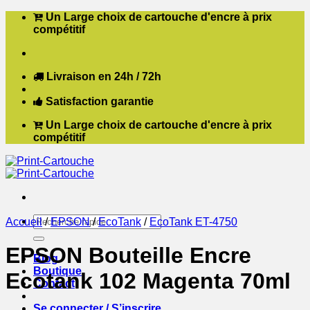
Passer
Un Large choix de cartouche d'encre à prix
au
compétitif
contenu
Livraison en 24h / 72h
Satisfaction garantie
Un Large choix de cartouche d'encre à prix
compétitif
Recherche
Accueil
/
EPSON
/
EcoTank
/
EcoTank ET-4750
pour :
EPSON Bouteille Encre
Blog
Boutique
Ecotank 102 Magenta 70ml
Contact
Se connecter / S’inscrire