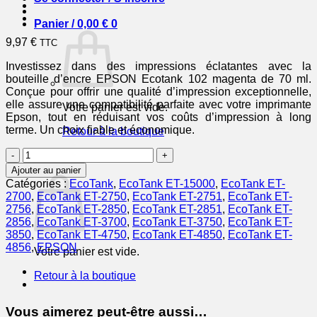
Panier /
0,00
€
0
9,97
€
TTC
Investissez dans des impressions éclatantes avec la
bouteille d’encre EPSON Ecotank 102 magenta de 70 ml.
Conçue pour offrir une qualité d’impression exceptionnelle,
elle assure une compatibilité parfaite avec votre imprimante
Votre panier est vide.
Epson, tout en réduisant vos coûts d’impression à long
terme. Un choix fiable et économique.
Retour à la boutique
quantité
0
de
Panier
Ajouter au panier
EPSON
Catégories :
EcoTank
,
EcoTank ET-15000
,
EcoTank ET-
Bouteille
2700
,
EcoTank ET-2750
,
EcoTank ET-2751
,
EcoTank ET-
Encre
2756
,
EcoTank ET-2850
,
EcoTank ET-2851
,
EcoTank ET-
Ecotank
2856
,
EcoTank ET-3700
,
EcoTank ET-3750
,
EcoTank ET-
102
3850
,
EcoTank ET-4750
,
EcoTank ET-4850
,
EcoTank ET-
Magenta
4856
,
EPSON
Votre panier est vide.
70ml
Retour à la boutique
Vous aimerez peut-être aussi…