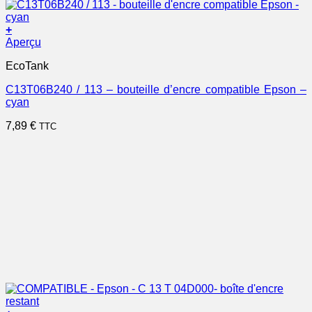
+
Aperçu
EcoTank
C13T06B240 / 113 – bouteille d’encre compatible Epson –
cyan
7,89
€
TTC