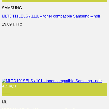
SAMSUNG
MLTD111LELS / 111L – toner compatible Samsung – noir
19,89
€
TTC
APERÇU
+
ML