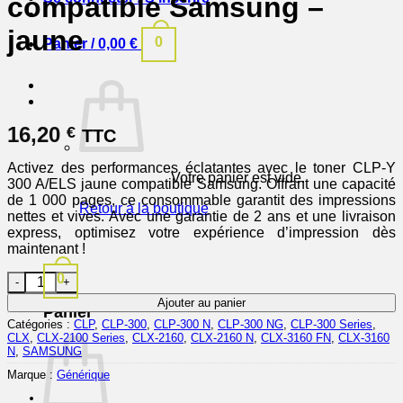
compatible Samsung –
jaune
0
Panier /
0,00
€
16,20
€
TTC
Activez des performances éclatantes avec le toner CLP-Y
Votre panier est vide.
300 A/ELS jaune compatible Samsung. Offrant une capacité
de 1 000 pages, ce consommable garantit des impressions
Retour à la boutique
nettes et vives. Avec une garantie de 2 ans et une livraison
express, optimisez votre expérience d’impression dès
maintenant !
0
quantité de CLPY300AELS - toner compatible Samsung - jau
Ajouter au panier
Panier
Catégories :
CLP
,
CLP-300
,
CLP-300 N
,
CLP-300 NG
,
CLP-300 Series
,
CLX
,
CLX-2100 Series
,
CLX-2160
,
CLX-2160 N
,
CLX-3160 FN
,
CLX-3160
N
,
SAMSUNG
Marque :
Générique