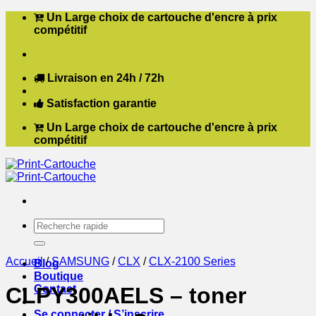
Passer
Un Large choix de cartouche d'encre à prix
au
compétitif
contenu
Livraison en 24h / 72h
Satisfaction garantie
Un Large choix de cartouche d'encre à prix
compétitif
Recherche
pour :
Accueil
/
SAMSUNG
/
CLX
/
CLX-2100 Series
Blog
Boutique
Contact
CLPY300AELS – toner
Se connecter / S’inscrire