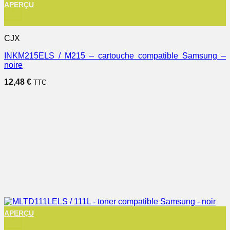
APERÇU
+
CJX
INKM215ELS / M215 – cartouche compatible Samsung –
noire
12,48
€
TTC
APERÇU
+