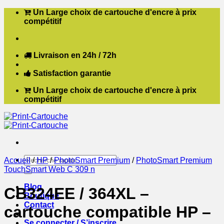
Passer
Un Large choix de cartouche d'encre à prix
au
compétitif
contenu
Livraison en 24h / 72h
Satisfaction garantie
Un Large choix de cartouche d'encre à prix
compétitif
Recherche
Accueil
/
HP
/
PhotoSmart Premium
/
PhotoSmart Premium
pour :
TouchSmart Web C 309 n
Blog
CB324EE / 364XL –
Boutique
Contact
cartouche compatible HP –
Se connecter / S’inscrire