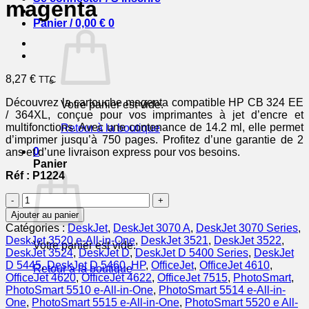
magenta
Panier /
0,00
€
0
8,27
€
TTC
Découvrez la cartouche magenta compatible HP CB 324 EE
Votre panier est vide.
/ 364XL, conçue pour vos imprimantes à jet d’encre et
multifonctions. Avec une contenance de 14.2 ml, elle permet
Retour à la boutique
d’imprimer jusqu’à 750 pages. Profitez d’une garantie de 2
0
ans et d’une livraison express pour vos besoins.
Panier
Réf : P1224
quantité
de
Ajouter au panier
CB324EE
Catégories :
DeskJet
,
DeskJet 3070 A
,
DeskJet 3070 Series
,
/
DeskJet 3520 e-All-in-One
,
DeskJet 3521
,
DeskJet 3522
,
Votre panier est vide.
364XL
DeskJet 3524
,
DeskJet D
,
DeskJet D 5400 Series
,
DeskJet
-
D 5445
,
DeskJet D 5460
,
HP
,
OfficeJet
,
OfficeJet 4610
,
Retour à la boutique
cartouche
OfficeJet 4620
,
OfficeJet 4622
,
OfficeJet 7515
,
PhotoSmart
,
compatible
PhotoSmart 5510 e-All-in-One
,
PhotoSmart 5514 e-All-in-
HP
One
,
PhotoSmart 5515 e-All-in-One
,
PhotoSmart 5520 e All-