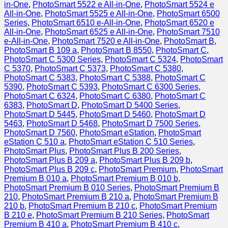
-
in-One
,
PhotoSmart 5522 e All-in-One
,
PhotoSmart 5524 e
magenta
All-in-One
,
PhotoSmart 5525 e All-in-One
,
PhotoSmart 6500
Series
,
PhotoSmart 6510 e-All-in-One
,
PhotoSmart 6520 e
All-in-One
,
PhotoSmart 6525 e All-in-One
,
PhotoSmart 7510
e-All-in-One
,
PhotoSmart 7520 e All-in-One
,
PhotoSmart B
,
PhotoSmart B 109 a
,
PhotoSmart B 8550
,
PhotoSmart C
,
PhotoSmart C 5300 Series
,
PhotoSmart C 5324
,
PhotoSmart
C 5370
,
PhotoSmart C 5373
,
PhotoSmart C 5380
,
PhotoSmart C 5383
,
PhotoSmart C 5388
,
PhotoSmart C
5390
,
PhotoSmart C 5393
,
PhotoSmart C 6300 Series
,
PhotoSmart C 6324
,
PhotoSmart C 6380
,
PhotoSmart C
6383
,
PhotoSmart D
,
PhotoSmart D 5400 Series
,
PhotoSmart D 5445
,
PhotoSmart D 5460
,
PhotoSmart D
5463
,
PhotoSmart D 5468
,
PhotoSmart D 7500 Series
,
PhotoSmart D 7560
,
PhotoSmart eStation
,
PhotoSmart
eStation C 510 a
,
PhotoSmart eStation C 510 Series
,
PhotoSmart Plus
,
PhotoSmart Plus B 200 Series
,
PhotoSmart Plus B 209 a
,
PhotoSmart Plus B 209 b
,
PhotoSmart Plus B 209 c
,
PhotoSmart Premium
,
PhotoSmart
Premium B 010 a
,
PhotoSmart Premium B 010 b
,
PhotoSmart Premium B 010 Series
,
PhotoSmart Premium B
210
,
PhotoSmart Premium B 210 a
,
PhotoSmart Premium B
210 b
,
PhotoSmart Premium B 210 c
,
PhotoSmart Premium
B 210 e
,
PhotoSmart Premium B 210 Series
,
PhotoSmart
Premium B 410 a
,
PhotoSmart Premium B 410 c
,