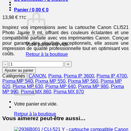
Panier /
0,00
€
0
13,98
€
TTC
Inspirez vos impressions avec la cartouche Canon CLI521
Photo Jaune 9 ml, offrant des couleurs éclatantes et une
compatibilité parfaite avec vos imprimantes Canon. Conçue
pour garantir des résultats exceptionnels, elle assure une
Votre panier est vide.
impression de qualité professionnelle tout en optimisant vos
coûts.
Retour à la boutique
quantité
0
de
Panier
Ajouter au panier
CANON
Catégories :
CANON
,
Pixma
,
Pixma IP 3600
,
Pixma IP 4700
,
Cartouche
Pixma MP 540
,
Pixma MP 550
,
Pixma MP 560
,
Pixma MP
Encre
620
,
Pixma MP 630
,
Pixma MP 640
,
Pixma MP 980
,
Pixma
CLI521
MP 990
,
Pixma MX 860
,
Pixma MX 870
Photo
Jaune
Votre panier est vide.
9
ml
Retour à la boutique
Vous aimerez peut-être aussi…