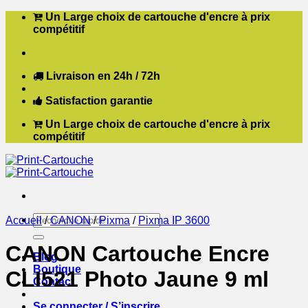
Passer
Un Large choix de cartouche d'encre à prix
au
compétitif
contenu
Livraison en 24h / 72h
Satisfaction garantie
Un Large choix de cartouche d'encre à prix
compétitif
Recherche
Accueil
/
CANON
/
Pixma
/
Pixma IP 3600
pour :
CANON Cartouche Encre
Blog
Boutique
CLI521 Photo Jaune 9 ml
Contact
Se connecter / S’inscrire