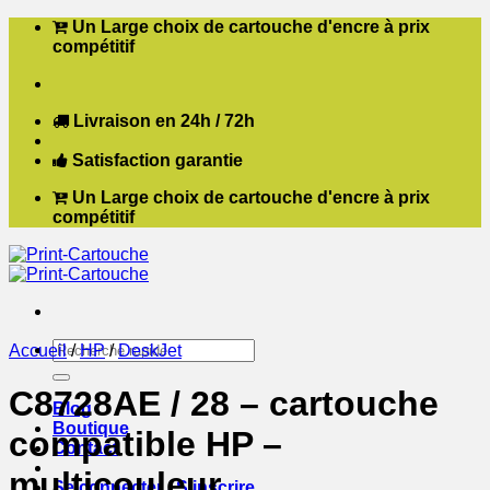
Passer
Un Large choix de cartouche d'encre à prix
au
compétitif
contenu
Livraison en 24h / 72h
Satisfaction garantie
Un Large choix de cartouche d'encre à prix
compétitif
Recherche
Accueil
/
HP
/
DeskJet
pour :
C8728AE / 28 – cartouche
Blog
Boutique
compatible HP –
Contact
multicouleur
Se connecter / S’inscrire