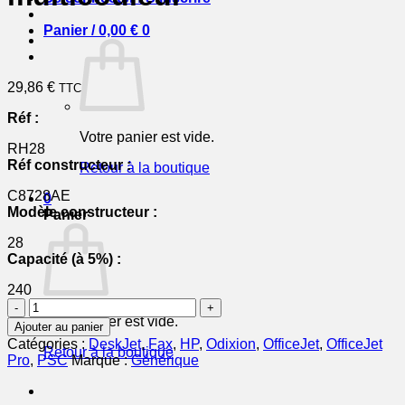
Panier /
0,00
€
0
29,86
€
TTC
Réf :
Votre panier est vide.
RH28
Réf constructeur :
Retour à la boutique
C8728AE
0
Modèle constructeur :
Panier
28
Capacité (à 5%) :
240
quantité
de
Votre panier est vide.
Ajouter au panier
C8728AE
Catégories :
DeskJet
,
Fax
,
HP
,
Odixion
,
OfficeJet
,
OfficeJet
Retour à la boutique
/
Pro
,
PSC
Marque :
Générique
28
-
cartouche