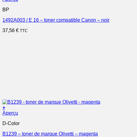
BP
1492A003 / E 16 – toner compatible Canon – noir
37,56
€
TTC
+
Aperçu
D-Color
B1239 – toner de marque Olivetti – magenta