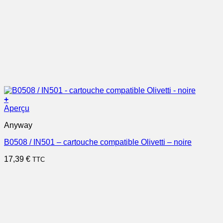
+
Aperçu
Anyway
B0508 / IN501 – cartouche compatible Olivetti – noire
17,39
€
TTC