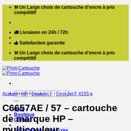
Passer
Un Large choix de cartouche d'encre à prix
au
compétitif
contenu
Livraison en 24h / 72h
Satisfaction garantie
Un Large choix de cartouche d'encre à prix
compétitif
Recherche
Accueil
/
HP
/
DeskJet F
/
DeskJet F 4155 e
pour :
C6657AE / 57 – cartouche
Blog
Boutique
de marque HP –
Contact
multicouleur
Se connecter / S’inscrire