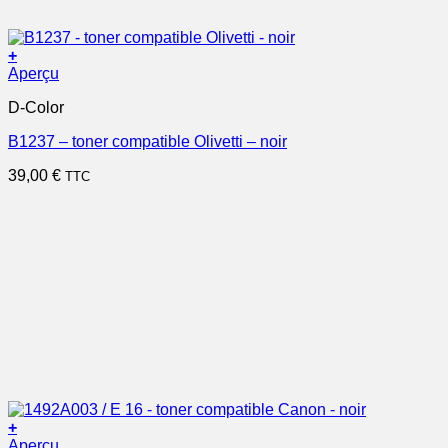
+
Aperçu
D-Color
B1237 – toner compatible Olivetti – noir
39,00
€
TTC
+
Aperçu