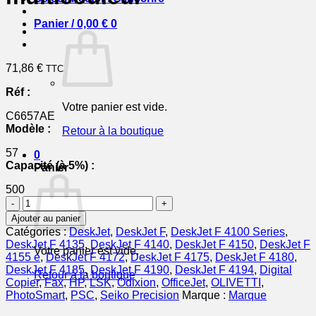
Panier /
0,00
€
0
71,86
€
TTC
Réf :
Votre panier est vide.
C6657AE
Modèle :
Retour à la boutique
57
0
Capacité (à 5%) :
Panier
500
quantité
de
Ajouter au panier
C6657AE
Catégories :
DeskJet
,
DeskJet F
,
DeskJet F 4100 Series
,
/
DeskJet F 4135
,
DeskJet F 4140
,
DeskJet F 4150
,
DeskJet F
Votre panier est vide.
57
4155 e
,
DeskJet F 4172
,
DeskJet F 4175
,
DeskJet F 4180
,
-
DeskJet F 4185
,
DeskJet F 4190
,
DeskJet F 4194
,
Digital
Retour à la boutique
cartouche
Copier
,
Fax
,
HP
,
LSK
,
Odixion
,
OfficeJet
,
OLIVETTI
,
de
PhotoSmart
,
PSC
,
Seiko Precision
Marque :
Marque
marque
HP