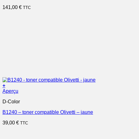
141,00
€
TTC
+
Aperçu
D-Color
B1240 – toner compatible Olivetti – jaune
39,00
€
TTC