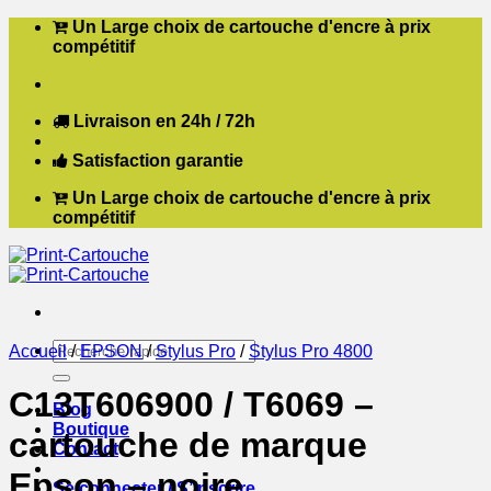
Passer
Un Large choix de cartouche d'encre à prix
au
compétitif
contenu
Livraison en 24h / 72h
Satisfaction garantie
Un Large choix de cartouche d'encre à prix
compétitif
Recherche
Accueil
/
EPSON
/
Stylus Pro
/
Stylus Pro 4800
pour :
C13T606900 / T6069 –
Blog
Boutique
cartouche de marque
Contact
Epson – noire
Se connecter / S’inscrire