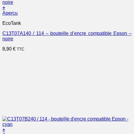
+
Aperçu
EcoTank
C13T07A140 / 114 – bouteille d’encre compatible Epson –
noire
8,90
€
TTC
+