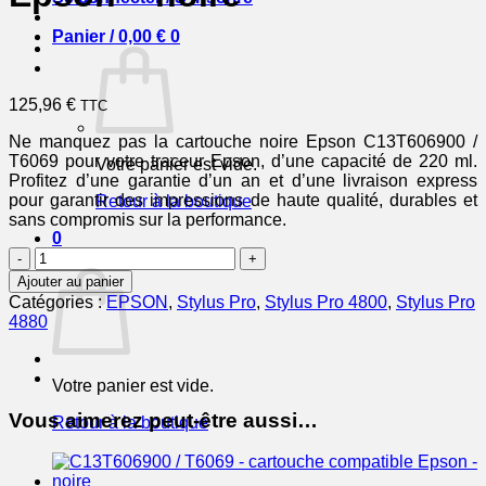
Panier /
0,00
€
0
125,96
€
TTC
Ne manquez pas la cartouche noire Epson C13T606900 /
T6069 pour votre traceur Epson, d’une capacité de 220 ml.
Votre panier est vide.
Profitez d’une garantie d’un an et d’une livraison express
pour garantir des impressions de haute qualité, durables et
Retour à la boutique
sans compromis sur la performance.
0
quantité
Panier
de
Ajouter au panier
C13T606900
Catégories :
EPSON
,
Stylus Pro
,
Stylus Pro 4800
,
Stylus Pro
/
4880
T6069
-
cartouche
Votre panier est vide.
de
marque
Vous aimerez peut-être aussi…
Retour à la boutique
Epson
-
noire