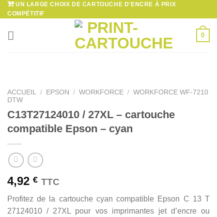
UN LARGE CHOIX DE CARTOUCHE D'ENCRE À PRIX
Passer
COMPÉTITIF
au
contenu
0
ACCUEIL
/
EPSON
/
WORKFORCE
/
WORKFORCE WF-7210
DTW
C13T27124010 / 27XL – cartouche
compatible Epson – cyan
4,92
€
TTC
Profitez de la cartouche cyan compatible Epson C 13 T
27124010 / 27XL pour vos imprimantes jet d’encre ou