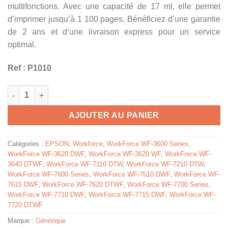
multifonctions. Avec une capacité de 17 ml, elle permet
d’imprimer jusqu’à 1 100 pages. Bénéficiez d’une garantie
de 2 ans et d’une livraison express pour un service
optimal.
Ref : P1010
quantité de C13T27124010 / 27XL - cartouche compatible Epson
AJOUTER AU PANIER
Catégories :
EPSON
,
Workforce
,
WorkForce WF-3600 Series
,
WorkForce WF-3620 DWF
,
WorkForce WF-3620 WF
,
WorkForce WF-
3640 DTWF
,
WorkForce WF-7110 DTW
,
WorkForce WF-7210 DTW
,
WorkForce WF-7600 Series
,
WorkForce WF-7610 DWF
,
WorkForce WF-
7615 DWF
,
WorkForce WF-7620 DTWF
,
WorkForce WF-7700 Series
,
WorkForce WF-7710 DWF
,
WorkForce WF-7715 DWF
,
WorkForce WF-
7720 DTWF
Marque :
Générique