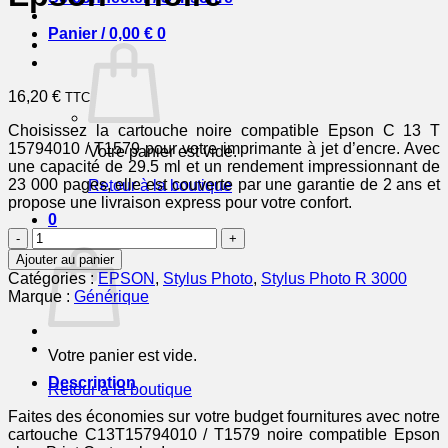
Panier /
0,00
€
0
16,20
€
TTC
Choisissez la cartouche noire compatible Epson C 13 T
15794010 / T1579 pour votre imprimante à jet d’encre. Avec
Votre panier est vide.
une capacité de 29.5 ml et un rendement impressionnant de
23 000 pages, elle est couverte par une garantie de 2 ans et
Retour à la boutique
propose une livraison express pour votre confort.
0
quantité
Panier
de
Ajouter au panier
C13T15794010
Catégories :
EPSON
,
Stylus Photo
,
Stylus Photo R 3000
/
Marque :
Générique
T1579
-
cartouche
Votre panier est vide.
compatible
Epson
Description
Retour à la boutique
-
noire
Faites des économies sur votre budget fournitures avec notre
cartouche C13T15794010 / T1579 noire compatible Epson