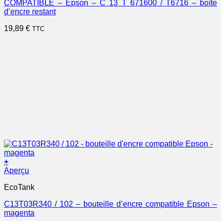
COMPATIBLE – Epson – C 13 T 671600 / T6716 – boîte
d’encre restant
19,89
€
TTC
+
Aperçu
EcoTank
C13T03R340 / 102 – bouteille d’encre compatible Epson –
magenta