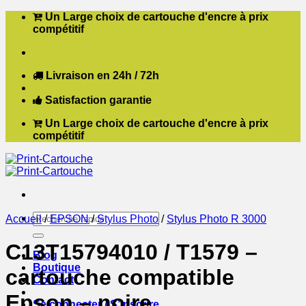
Passer
Un Large choix de cartouche d'encre à prix
au
compétitif
contenu
Livraison en 24h / 72h
Satisfaction garantie
Un Large choix de cartouche d'encre à prix
compétitif
Recherche
Accueil
/
EPSON
/
Stylus Photo
/
Stylus Photo R 3000
pour :
C13T15794010 / T1579 –
Blog
Boutique
cartouche compatible
Contact
Epson – noire
Se connecter / S’inscrire